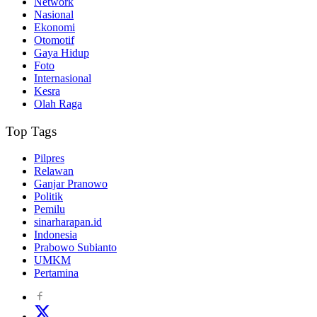
Network
Nasional
Ekonomi
Otomotif
Gaya Hidup
Foto
Internasional
Kesra
Olah Raga
Top Tags
Pilpres
Relawan
Ganjar Pranowo
Politik
Pemilu
sinarharapan.id
Indonesia
Prabowo Subianto
UMKM
Pertamina