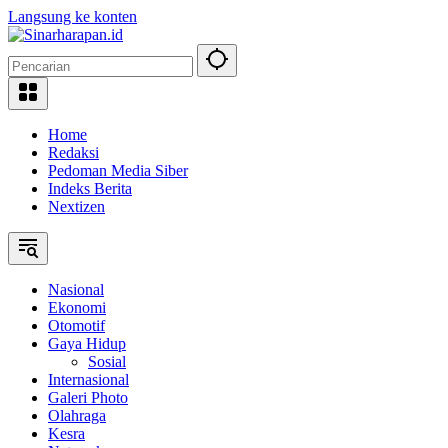
Langsung ke konten
Home
Redaksi
Pedoman Media Siber
Indeks Berita
Nextizen
Nasional
Ekonomi
Otomotif
Gaya Hidup
Sosial
Internasional
Galeri Photo
Olahraga
Kesra