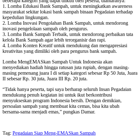
beberapa kategori yang dapat diikuti oleh peserta, diantaranya:
1. Lomba Edukasi Bank Sampah, untuk meningkatkan awareness
masyarakat sekitar lokasi bank sampah binaan Pegadaian terhadap
kepedulian lingkungan.
2. Lomba Inovasi Pengolahan Bank Sampah, untuk mendorong
inovasi pengelolaan sampah oleh pengurus.
3. Lomba Bank Sampah Terbaik, untuk mendorong perbaikan tata
kelola Bank Sampah agar lebih terorganisir dan rapi.
4. Lomba Konten Kreatif untuk mendukung dan mengapresiasi
kreativitas yang dimiliki oleh para pengurus bank sampah.
Lomba MengEMASkan Sampah Untuk Indonesia akan
menyediakan hadiah hingga ratusan juta rupiah, dengan masing-
masing pemenang juara I di setiap kategori sebesar Rp 50 Juta, Juara
II sebesar Rp. 30 juta, Juara III Rp. 20 juta.
“Tidak hanya peserta, tapi saya berharap seluruh Insan Pegadaian
mendukung penuh kegiatan ini untuk ikut berkontribusi
menyukseskan program Indonesia bersih. Dengan demikian,
persoalan sampah yang membuat kita cemas, bisa kita ubah
bersama-sama menjadi emas,” pungkas Damar.
Tag:
Pegadaian Siap Meng-EMASkan Sampah