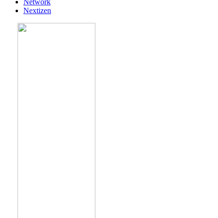
Network
Nextizen