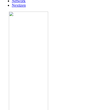
Network
Nextizen