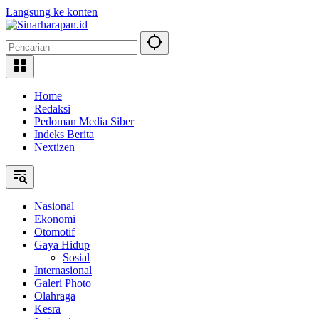
Langsung ke konten
Home
Redaksi
Pedoman Media Siber
Indeks Berita
Nextizen
Nasional
Ekonomi
Otomotif
Gaya Hidup
Sosial
Internasional
Galeri Photo
Olahraga
Kesra