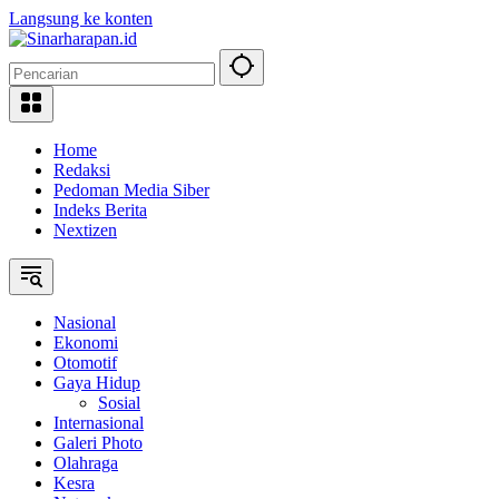
Langsung ke konten
Home
Redaksi
Pedoman Media Siber
Indeks Berita
Nextizen
Nasional
Ekonomi
Otomotif
Gaya Hidup
Sosial
Internasional
Galeri Photo
Olahraga
Kesra