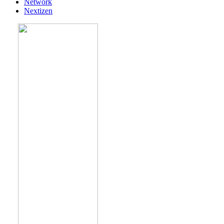
Network
Nextizen