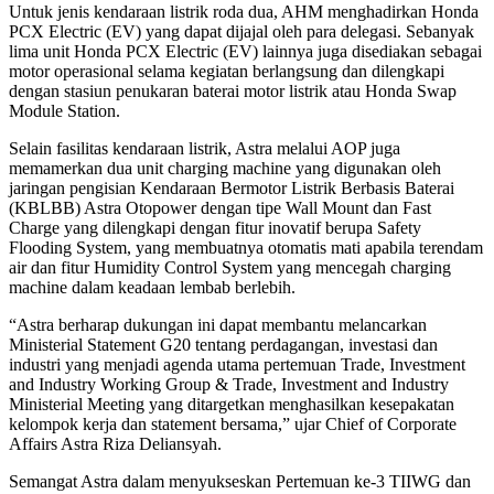
Untuk jenis kendaraan listrik roda dua, AHM menghadirkan Honda
PCX Electric (EV) yang dapat dijajal oleh para delegasi. Sebanyak
lima unit Honda PCX Electric (EV) lainnya juga disediakan sebagai
motor operasional selama kegiatan berlangsung dan dilengkapi
dengan stasiun penukaran baterai motor listrik atau Honda Swap
Module Station.
Selain fasilitas kendaraan listrik, Astra melalui AOP juga
memamerkan dua unit charging machine yang digunakan oleh
jaringan pengisian Kendaraan Bermotor Listrik Berbasis Baterai
(KBLBB) Astra Otopower dengan tipe Wall Mount dan Fast
Charge yang dilengkapi dengan fitur inovatif berupa Safety
Flooding System, yang membuatnya otomatis mati apabila terendam
air dan fitur Humidity Control System yang mencegah charging
machine dalam keadaan lembab berlebih.
“Astra berharap dukungan ini dapat membantu melancarkan
Ministerial Statement G20 tentang perdagangan, investasi dan
industri yang menjadi agenda utama pertemuan Trade, Investment
and Industry Working Group & Trade, Investment and Industry
Ministerial Meeting yang ditargetkan menghasilkan kesepakatan
kelompok kerja dan statement bersama,” ujar Chief of Corporate
Affairs Astra Riza Deliansyah.
Semangat Astra dalam menyukseskan Pertemuan ke-3 TIIWG dan