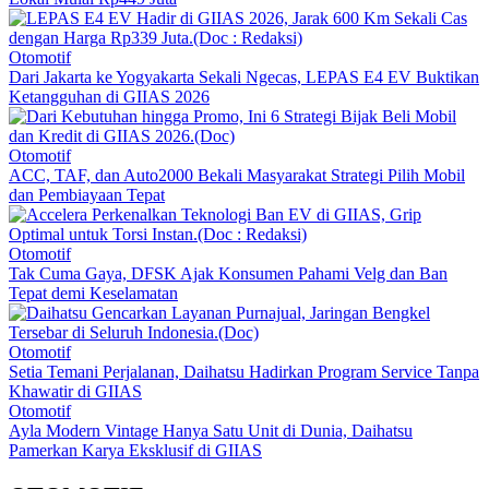
Otomotif
Dari Jakarta ke Yogyakarta Sekali Ngecas, LEPAS E4 EV Buktikan
Ketangguhan di GIIAS 2026
Otomotif
ACC, TAF, dan Auto2000 Bekali Masyarakat Strategi Pilih Mobil
dan Pembiayaan Tepat
Otomotif
Tak Cuma Gaya, DFSK Ajak Konsumen Pahami Velg dan Ban
Tepat demi Keselamatan
Otomotif
Setia Temani Perjalanan, Daihatsu Hadirkan Program Service Tanpa
Khawatir di GIIAS
Otomotif
Ayla Modern Vintage Hanya Satu Unit di Dunia, Daihatsu
Pamerkan Karya Eksklusif di GIIAS