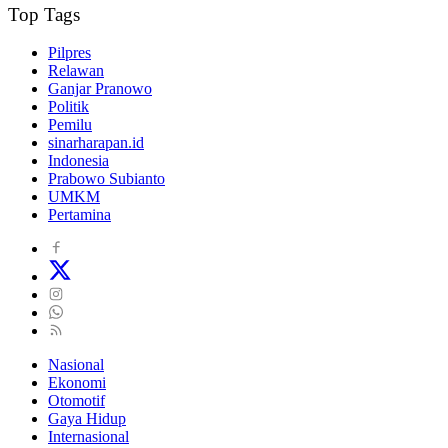
Top Tags
Pilpres
Relawan
Ganjar Pranowo
Politik
Pemilu
sinarharapan.id
Indonesia
Prabowo Subianto
UMKM
Pertamina
Nasional
Ekonomi
Otomotif
Gaya Hidup
Internasional