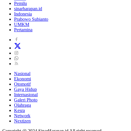
Pemilu
sinarharapan.id
Indonesia
Prabowo Subianto
UMKM
Pertamina
Nasional
Ekonomi
Otomotif
Gaya Hidup
Internasional
Galeri Photo
Olahraga
Kesra
Network
Nextizen
Copyright @ 2024 SinarHarapan.id All right reserved