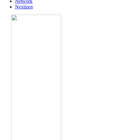
Network
Nextizen