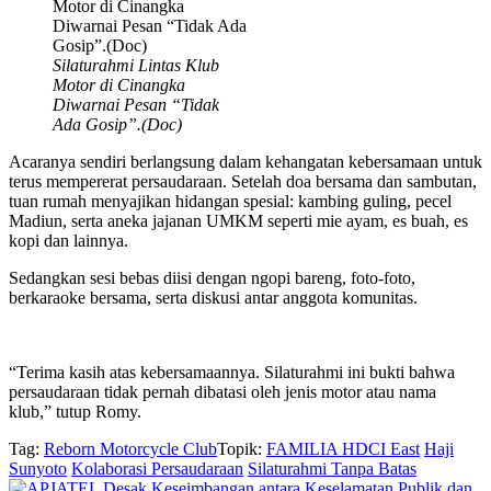
Silaturahmi Lintas Klub
Motor di Cinangka
Diwarnai Pesan “Tidak
Ada Gosip”.(Doc)
Acaranya sendiri berlangsung dalam kehangatan kebersamaan untuk
terus mempererat persaudaraan. Setelah doa bersama dan sambutan,
tuan rumah menyajikan hidangan spesial: kambing guling, pecel
Madiun, serta aneka jajanan UMKM seperti mie ayam, es buah, es
kopi dan lainnya.
Sedangkan sesi bebas diisi dengan ngopi bareng, foto-foto,
berkaraoke bersama, serta diskusi antar anggota komunitas.
“Terima kasih atas kebersamaannya. Silaturahmi ini bukti bahwa
persaudaraan tidak pernah dibatasi oleh jenis motor atau nama
klub,” tutup Romy.
Tag:
Reborn Motorcycle Club
Topik:
FAMILIA HDCI East
Haji
Sunyoto
Kolaborasi Persaudaraan
Silaturahmi Tanpa Batas