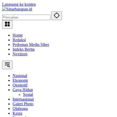
Langsung ke konten
Home
Redaksi
Pedoman Media Siber
Indeks Berita
Nextizen
Nasional
Ekonomi
Otomotif
Gaya Hidup
Sosial
Internasional
Galeri Photo
Olahraga
Kesra