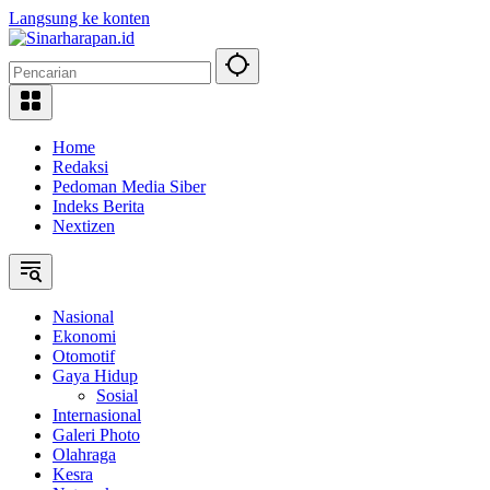
Langsung ke konten
Home
Redaksi
Pedoman Media Siber
Indeks Berita
Nextizen
Nasional
Ekonomi
Otomotif
Gaya Hidup
Sosial
Internasional
Galeri Photo
Olahraga
Kesra