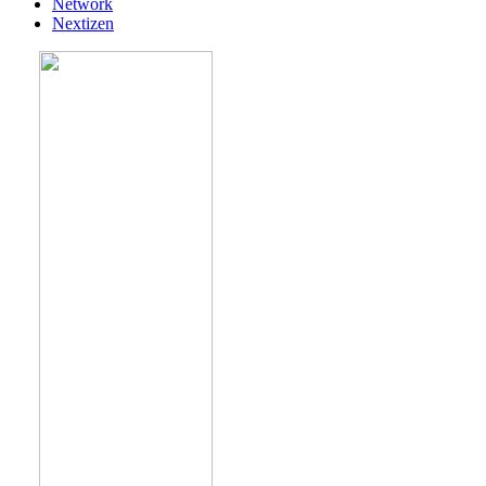
Network
Nextizen