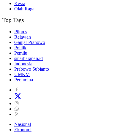
Kesra
Olah Raga
Top Tags
Pilpres
Relawan
Ganjar Pranowo
Politik
Pemilu
sinarharapan.id
Indonesia
Prabowo Subianto
UMKM
Pertamina
Nasional
Ekonomi