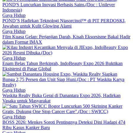
Gaya Hidup
POND’S Hadirkan Teknologi Niasorcinol™ di PIT PERDOSKI,
Jawaban untuk Kulit Glowing Alami
Gaya Hidup
Film Kuasa Gelap: Perjanjian Darah, Kisah Eksorsisme Bakal Hadir
dalam Format IMAX
Gaya Hidup
Enam Belas Tahun Berkiprah, IndoBeauty Expo 2026 Buktikan
Eksistensi di Pasar Global
Gaya Hidup
Waskita Realty Buka Gerai di Danantara Expo 2026, Hadirkan
Vasaka untuk Masyarakat
Gaya Hidup
BOSS 2026: Menkes Soroti Pentingnya Deteksi Dini Hadapi 474
Ribu Kasus Kanker Baru
Gaya Hidup