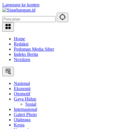
Langsung ke konten
Home
Redaksi
Pedoman Media Siber
Indeks Berita
Nextizen
Nasional
Ekonomi
Otomotif
Gaya Hidup
Sosial
Internasional
Galeri Photo
Olahraga
Kesra