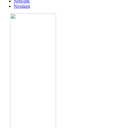
Network
Nextizen