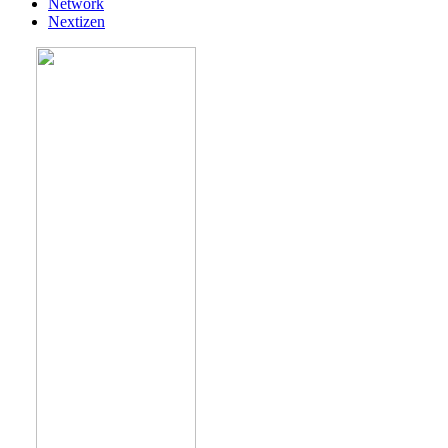
Network
Nextizen