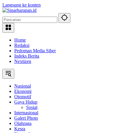
Langsung ke konten
Home
Redaksi
Pedoman Media Siber
Indeks Berita
Nextizen
Nasional
Ekonomi
Otomotif
Gaya Hidup
Sosial
Internasional
Galeri Photo
Olahraga
Kesra