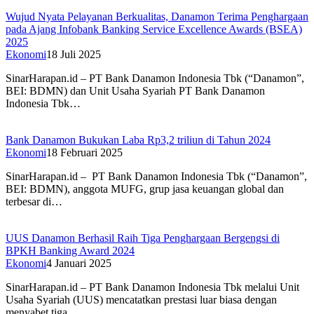
Wujud Nyata Pelayanan Berkualitas, Danamon Terima Penghargaan
pada Ajang Infobank Banking Service Excellence Awards (BSEA)
2025
Ekonomi
18 Juli 2025
SinarHarapan.id – PT Bank Danamon Indonesia Tbk (“Danamon”,
BEI: BDMN) dan Unit Usaha Syariah PT Bank Danamon
Indonesia Tbk…
Bank Danamon Bukukan Laba Rp3,2 triliun di Tahun 2024
Ekonomi
18 Februari 2025
SinarHarapan.id – PT Bank Danamon Indonesia Tbk (“Danamon”,
BEI: BDMN), anggota MUFG, grup jasa keuangan global dan
terbesar di…
UUS Danamon Berhasil Raih Tiga Penghargaan Bergengsi di
BPKH Banking Award 2024
Ekonomi
4 Januari 2025
SinarHarapan.id – PT Bank Danamon Indonesia Tbk melalui Unit
Usaha Syariah (UUS) mencatatkan prestasi luar biasa dengan
menyabet tiga…