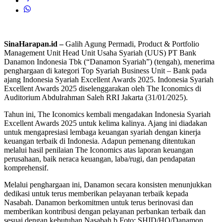
SinaHarapan.id –
Galih Agung Permadi, Product & Portfolio
Management Unit Head Unit Usaha Syariah (UUS) PT Bank
Danamon Indonesia Tbk (“Danamon Syariah”) (tengah), menerima
penghargaan di kategori Top Syariah Business Unit – Bank pada
ajang Indonesia Syariah Excellent Awards 2025. Indonesia Syariah
Excellent Awards 2025 diselenggarakan oleh The Iconomics di
Auditorium Abdulrahman Saleh RRI Jakarta (31/01/2025).
Tahun ini, The Iconomics kembali mengadakan Indonesia Syariah
Excellent Awards 2025 untuk kelima kalinya. Ajang ini diadakan
untuk mengapresiasi lembaga keuangan syariah dengan kinerja
keuangan terbaik di Indonesia. Adapun pemenang ditentukan
melalui hasil penilaian The Iconomics atas laporan keuangan
perusahaan, baik neraca keuangan, laba/rugi, dan pendapatan
komprehensif.
Melalui penghargaan ini, Danamon secara konsisten menunjukkan
dedikasi untuk terus memberikan pelayanan terbaik kepada
Nasabah. Danamon berkomitmen untuk terus berinovasi dan
memberikan kontribusi dengan pelayanan perbankan terbaik dan
sesuai dengan kebutuhan Nasabah.b Foto: SHID/HO/Danamon