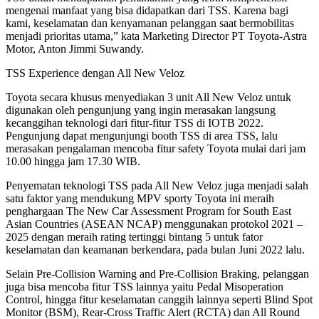
mengenai manfaat yang bisa didapatkan dari TSS. Karena bagi
kami, keselamatan dan kenyamanan pelanggan saat bermobilitas
menjadi prioritas utama,” kata Marketing Director PT Toyota-Astra
Motor, Anton Jimmi Suwandy.
TSS Experience dengan All New Veloz
Toyota secara khusus menyediakan 3 unit All New Veloz untuk
digunakan oleh pengunjung yang ingin merasakan langsung
kecanggihan teknologi dari fitur-fitur TSS di IOTB 2022.
Pengunjung dapat mengunjungi booth TSS di area TSS, lalu
merasakan pengalaman mencoba fitur safety Toyota mulai dari jam
10.00 hingga jam 17.30 WIB.
Penyematan teknologi TSS pada All New Veloz juga menjadi salah
satu faktor yang mendukung MPV sporty Toyota ini meraih
penghargaan The New Car Assessment Program for South East
Asian Countries (ASEAN NCAP) menggunakan protokol 2021 –
2025 dengan meraih rating tertinggi bintang 5 untuk fator
keselamatan dan keamanan berkendara, pada bulan Juni 2022 lalu.
Selain Pre-Collision Warning and Pre-Collision Braking, pelanggan
juga bisa mencoba fitur TSS lainnya yaitu Pedal Misoperation
Control, hingga fitur keselamatan canggih lainnya seperti Blind Spot
Monitor (BSM), Rear-Cross Traffic Alert (RCTA) dan All Round