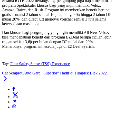
Selama IOTB 2022 berlangsung, pengunjung juga dapat menikmati
program Spektakuler khusus bagi yang ingin memiliki Veloz,
Avanza, Raize, dan Rush. Program ini memberikan benefit berupa
gratis asuransi 2 tahun senilai 16 juta, bunga 0% hingga 2 tahun DP
mulai 20%, dan direct gift money/e voucher senilai 3 juta selama
ketersediaan masih ada.
Dan khusus bagi pengunjung yang ingin memiliki All New Veloz,
bisa mendapatkan benefit dari program EZDeal berupa cicilan lebih
ringan sekitar 3,6jt per bulan dengan DP mulai dari 20%.
Menariknya, program ini tesedia juga di EZDeal Syariah.
Tag:
Fitur Safety Sense (TSS) Experience
Cat Semprot Auto Gard “Superior” Hadir di Tumplek Blek 2022