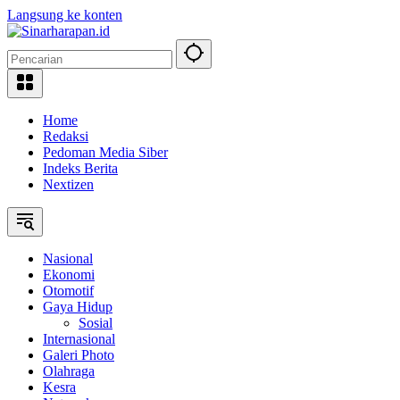
Langsung ke konten
Home
Redaksi
Pedoman Media Siber
Indeks Berita
Nextizen
Nasional
Ekonomi
Otomotif
Gaya Hidup
Sosial
Internasional
Galeri Photo
Olahraga
Kesra