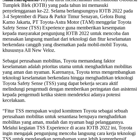
Tumplek Blek (IOTB) yang pada tahun ini memasuki
penyelenggaraan ke-22. Selama berlangsungnya IOTB 2022 pada
3-4 September di Plaza & Parkir Timur Senayan, Gelora Bung
Karno Jakarta, PT Toyota-Astra Motor (TAM) menggelar Toyota
Safety Sense (TSS) Experience guna memberikan kesempatan
kepada masyarakat pengunjung IOTB 2022 untuk mencoba dan
merasakan langsung manfaat dari teknologi dan fitur keselamatan
berkendara canggih yang disematkan pada mobil-mobil Toyota,
khususnya All New Veloz.
Sebagai perusahaan mobilitas, Toyota memandang faktor
keselamatan adalah prioritas utama untuk menghadirkan mobilitas
yang aman dan nyaman. Karenanya, Toyota terus mengembangkan
teknologi keselamatan berkendara hingga menghadirkan teknologi
Toyota Safety Sense (TSS) yang dapat bekerja secara aktif
melindungi pengemudi dengan memberikan peringatan dan asistensi
kepada pengemudi ketika sistem mendeteksi adanya potensi
kecelakaan.
“Fitur TSS merupakan wujud komitmen Toyota sebagai sebuah
perusahaan mobilitas untuk senantiasa berupaya menghadirkan
mobilitas yang aman, mudah dan nyaman bagi pelanggannya.
Melalui kegiatan TSS Experience di acara IOTB 2022 ini, Toyota
ingin mengajak pengunjung mencoba langsung cara kerja teknologi
TSS untuk mendapatkan pemahaman yang lebih komprehensif