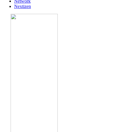
Network
Nextizen