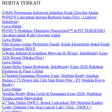
BERITA TERKAIT
Gaya Hidup
POND’S Hadirkan Teknologi Niasorcinol™ di PIT PERDOSKI,
Jawaban untuk Kulit Glowing Alami
Gaya Hidup
Film Kuasa Gelap: Perjanjian Darah, Kisah Eksorsisme Bakal Hadir
dalam Format IMAX
Gaya Hidup
Enam Belas Tahun Berkiprah, IndoBeauty Expo 2026 Buktikan
Eksistensi di Pasar Global
Gaya Hidup
Waskita Realty Buka Gerai di Danantara Expo 2026, Hadirkan
Vasaka untuk Masyarakat
Gaya Hidup