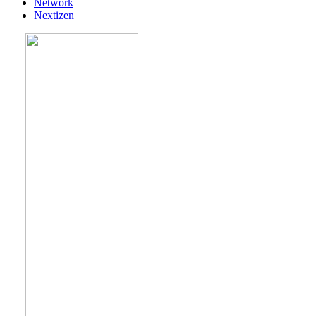
Network
Nextizen