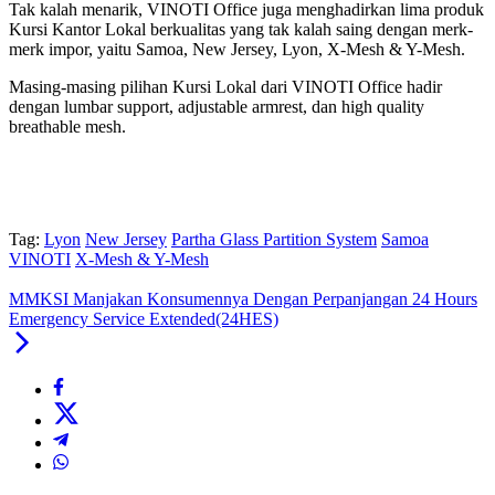
Tak kalah menarik, VINOTI Office juga menghadirkan lima produk
Kursi Kantor Lokal berkualitas yang tak kalah saing dengan merk-
merk impor, yaitu Samoa, New Jersey, Lyon, X-Mesh & Y-Mesh.
Masing-masing pilihan Kursi Lokal dari VINOTI Office hadir
dengan lumbar support, adjustable armrest, dan high quality
breathable mesh.
Tag:
Lyon
New Jersey
Partha Glass Partition System
Samoa
VINOTI
X-Mesh & Y-Mesh
MMKSI Manjakan Konsumennya Dengan Perpanjangan 24 Hours
Emergency Service Extended(24HES)