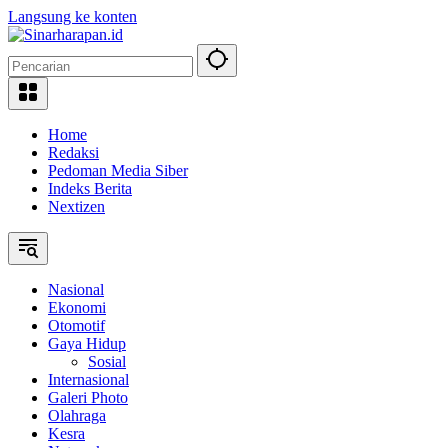
Langsung ke konten
Home
Redaksi
Pedoman Media Siber
Indeks Berita
Nextizen
Nasional
Ekonomi
Otomotif
Gaya Hidup
Sosial
Internasional
Galeri Photo
Olahraga
Kesra