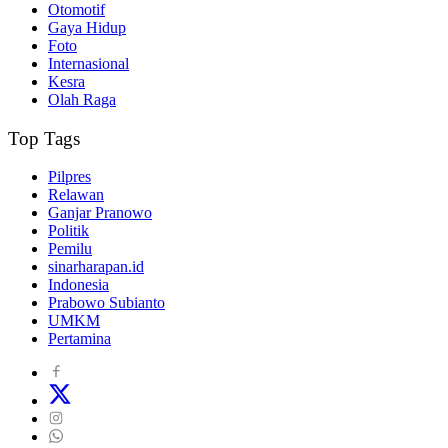
Otomotif
Gaya Hidup
Foto
Internasional
Kesra
Olah Raga
Top Tags
Pilpres
Relawan
Ganjar Pranowo
Politik
Pemilu
sinarharapan.id
Indonesia
Prabowo Subianto
UMKM
Pertamina