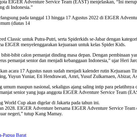
ggota EIGER Adventure Service Team (EAST) menjelaskan, “Ini merup
g di Indonesia.”
langsung pada tanggal 13 hingga 17 Agustus 2022 di EIGER Adventure 
 Umum (diatas 14
 Classic untuk Putra-Putri, serta Spiderkids se-Jabar dengan kategori
a EIGER menyelenggarakan kejuaraan untuk kelas Spider Kids.
bibit-bibit calon pemanjat dinding masa depan. Dengan pembinaan yang 
rus pemanjat senior dan menjadi kebanggaan Indonesia,” ujar Heri Jar
an acara 17 Agustus naun sudah menjadi kalender rutin Kejuaraan Ti
ng, Yuyun Yuniar, Eti Hendrawati, Amri, Yusuf Zulkarnaen, Abizar, As
g umum maupun nasional, sekaligus ajang saling intip para pelatihnya 
emanjat senior yang juga anggota EIGER Adventure Service Team (EA
World Cup akan digelar di Jakarta pada tahun ini.
4 dan 2028. EIGER Adventure bersama EIGER Adventure Service Team 
luar negeri,” tutup Kang Mamay.
-Papua Barat