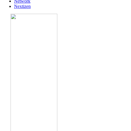
Network
Nextizen