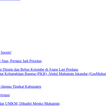
Sports!
iap, Prestasi Jadi Prioritas
si Dingin dan Bebas Ketombe di Ajang Lari Perdana
 hingga Tingkat Kabupaten
estasi
k dan UMKM, Dihadiri Menko Muhaimin