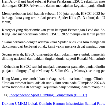
Heri Jaro (Kang Jaro) sebagai Ketua Pelaksana EISCC sekaligus an
dukungan EIGER Adventure dalam memajukan kegiatan panjat dindin
Memperebutkan total hadiah sebesar 150 juta rupiah, EISCC 2022 ber
berbagai kota yang terdiri dari peserta Spider Kids (7-13 tahun) dan
tahun).
Kategori yang diperlombakan yaitu kategori Perorangan Lead dan Speed
Kang Jaro menceritakan bahwa EISCC 2022 merupakan tahun pertam
“Kami berharap dengan adanya kelas Spider Kids kita bisa mengenali 
dukungan dari berbagai pihak, kami yakin mereka dapat menjadi pene
Secara sejarah, EISCC diselenggarakan bukan hanya untuk memeriahk
dinding nasional dan bahkan tingkat dunia, seperti Ronald Mamarimbi
“Kehadiran EISCC saat ini menjadi barometer para atlet panjat dindin
panjat dindingnya,” ujar Mamay S. Salim (Kang Mamay), seorang p
Kang Mamay menambahkan berbagai sirkuit nasional hingga Climbing 
“Impian terbesar kami adalah untuk ikut serta pada Olimpiade 202
nama Indonesia di berbagai kejuaraan panjat dinding, dalam maupun 
Tag:
Independence Sport Climbing Competition (EISCC)
Dukung UMKM Lokal, Kominfo Bangun Infrastruktur Sampai Papua