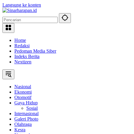
Langsung ke konten
Home
Redaksi
Pedoman Media Siber
Indeks Berita
Nextizen
Nasional
Ekonomi
Otomotif
Gaya Hidup
Sosial
Internasional
Galeri Photo
Olahraga
Kesra