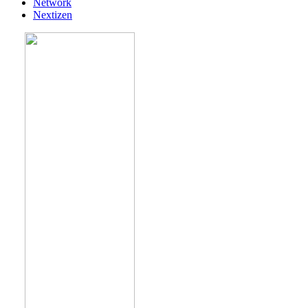
Network
Nextizen