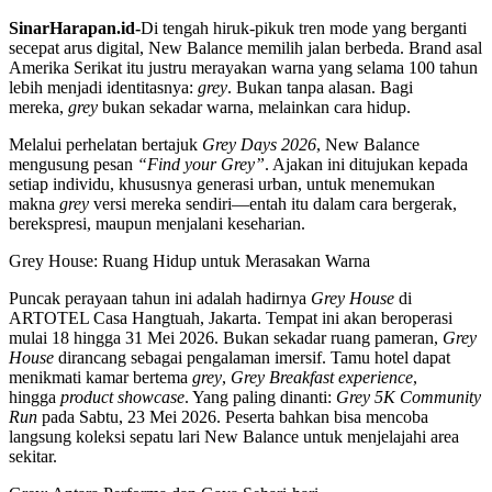
SinarHarapan.id-
Di tengah hiruk-pikuk tren mode yang berganti
secepat arus digital, New Balance memilih jalan berbeda. Brand asal
Amerika Serikat itu justru merayakan warna yang selama 100 tahun
lebih menjadi identitasnya:
grey
. Bukan tanpa alasan. Bagi
mereka,
grey
bukan sekadar warna, melainkan cara hidup.
Melalui perhelatan bertajuk
Grey Days 2026
, New Balance
mengusung pesan
“Find your Grey”
. Ajakan ini ditujukan kepada
setiap individu, khususnya generasi urban, untuk menemukan
makna
grey
versi mereka sendiri—entah itu dalam cara bergerak,
berekspresi, maupun menjalani keseharian.
Grey House: Ruang Hidup untuk Merasakan Warna
Puncak perayaan tahun ini adalah hadirnya
Grey House
di
ARTOTEL Casa Hangtuah, Jakarta. Tempat ini akan beroperasi
mulai 18 hingga 31 Mei 2026. Bukan sekadar ruang pameran,
Grey
House
dirancang sebagai pengalaman imersif. Tamu hotel dapat
menikmati kamar bertema
grey
,
Grey Breakfast experience
,
hingga
product showcase
. Yang paling dinanti:
Grey 5K Community
Run
pada Sabtu, 23 Mei 2026. Peserta bahkan bisa mencoba
langsung koleksi sepatu lari New Balance untuk menjelajahi area
sekitar.