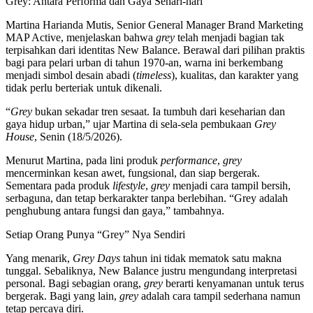
Grey: Antara Performa dan Gaya Sehari-hari
Martina Harianda Mutis, Senior General Manager Brand Marketing
MAP Active, menjelaskan bahwa
grey
telah menjadi bagian tak
terpisahkan dari identitas New Balance. Berawal dari pilihan praktis
bagi para pelari urban di tahun 1970-an, warna ini berkembang
menjadi simbol desain abadi (
timeless
), kualitas, dan karakter yang
tidak perlu berteriak untuk dikenali.
“
Grey
bukan sekadar tren sesaat. Ia tumbuh dari keseharian dan
gaya hidup urban,” ujar Martina di sela-sela pembukaan
Grey
House
, Senin (18/5/2026).
Menurut Martina, pada lini produk
performance
,
grey
mencerminkan kesan awet, fungsional, dan siap bergerak.
Sementara pada produk
lifestyle
,
grey
menjadi cara tampil bersih,
serbaguna, dan tetap berkarakter tanpa berlebihan. “Grey adalah
penghubung antara fungsi dan gaya,” tambahnya.
Setiap Orang Punya “Grey” Nya Sendiri
Yang menarik,
Grey Days
tahun ini tidak mematok satu makna
tunggal. Sebaliknya, New Balance justru mengundang interpretasi
personal. Bagi sebagian orang,
grey
berarti kenyamanan untuk terus
bergerak. Bagi yang lain,
grey
adalah cara tampil sederhana namun
tetap percaya diri.