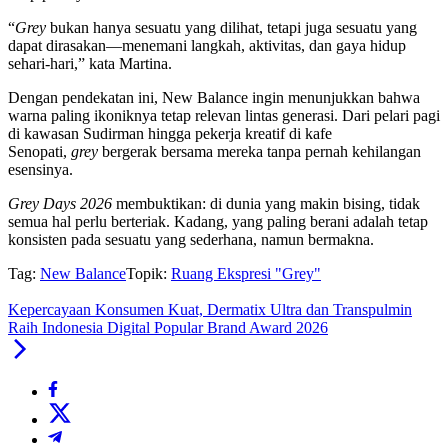
“
Grey
bukan hanya sesuatu yang dilihat, tetapi juga sesuatu yang
dapat dirasakan—menemani langkah, aktivitas, dan gaya hidup
sehari-hari,” kata Martina.
Dengan pendekatan ini, New Balance ingin menunjukkan bahwa
warna paling ikoniknya tetap relevan lintas generasi. Dari pelari pagi
di kawasan Sudirman hingga pekerja kreatif di kafe
Senopati,
grey
bergerak bersama mereka tanpa pernah kehilangan
esensinya.
Grey Days 2026
membuktikan: di dunia yang makin bising, tidak
semua hal perlu berteriak. Kadang, yang paling berani adalah tetap
konsisten pada sesuatu yang sederhana, namun bermakna.
Tag:
New Balance
Topik:
Ruang Ekspresi "Grey"
Kepercayaan Konsumen Kuat, Dermatix Ultra dan Transpulmin
Raih Indonesia Digital Popular Brand Award 2026