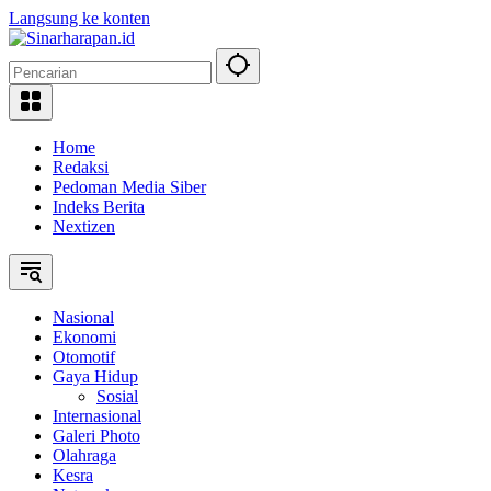
Langsung ke konten
Home
Redaksi
Pedoman Media Siber
Indeks Berita
Nextizen
Nasional
Ekonomi
Otomotif
Gaya Hidup
Sosial
Internasional
Galeri Photo
Olahraga
Kesra