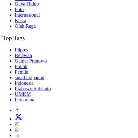
Gaya Hidup
Foto
Internasional
Kesra
Olah Raga
Top Tags
Pilpres
Relawan
Ganjar Pranowo
Politik
Pemilu
sinarharapan.id
Indonesia
Prabowo Subianto
UMKM
Pertamina