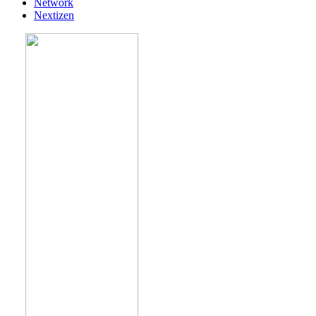
Network
Nextizen