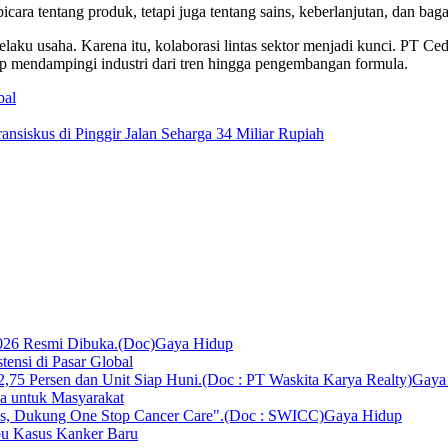
rbicara tentang produk, tetapi juga tentang sains, keberlanjutan, dan 
 pelaku usaha. Karena itu, kolaborasi lintas sektor menjadi kunci. PT 
siap mendampingi industri dari tren hingga pengembangan formula.
bal
nsiskus di Pinggir Jalan Seharga 34 Miliar Rupiah
Gaya Hidup
ensi di Pasar Global
Gaya
ka untuk Masyarakat
Gaya Hidup
bu Kasus Kanker Baru