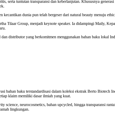
tis, serta tuntutan transparansi dan keberlanjutan. Khususnya generasi
ek.
Tren kecantikan dunia pun telah bergeser dari natural beauty menuju e
tha Tilaar Group, menjadi keynote speaker. Ia didampingi Maily, Kepal
aru.
nd dan distributor yang berkomitmen menggunakan bahan baku lokal I
si bahan baku terstandardisasi dalam koleksi ekstrak Berto Biotech I
etiap klaim memiliki dasar ilmiah yang kuat.
vity science, neurocosmetics, bahan upcycled, hingga transparansi rant
 ramah lingkungan.