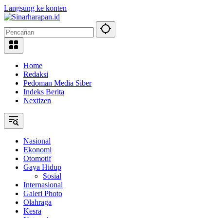
Langsung ke konten
Home
Redaksi
Pedoman Media Siber
Indeks Berita
Nextizen
Nasional
Ekonomi
Otomotif
Gaya Hidup
Sosial
Internasional
Galeri Photo
Olahraga
Kesra