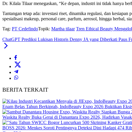
Dr. Kilala Tilaar menegaskan, “Ke depan, industri ini tidak hanya be
Tantangan tetap ada: investasi riset, dinamika regulasi, dan kesiapan
spesialisasi makeup, personal care, parfum, aerosol, hingga herbal, 
Tag:
PT Cedefindo
Topik:
Martha tilaar
Tren Ethical Beauty Mengglo
ChatGPT Prediksi Lukisan Historis Denny JA yang Diberkati Paus Fra
BERITA TERKAIT
Enam Belas Tahun Berkiprah, IndoBeauty Expo 2026 Buktikan Eksist
Waskita Realty Buka Gerai di Danantara Expo 2026, Hadirkan Vasa
BOSS 2026: Menkes Soroti Pentingnya Deteksi Dini Hadapi 474 Ri