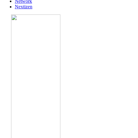
Network
Nextizen