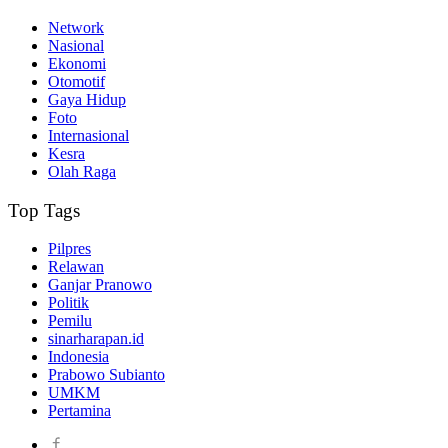
Network
Nasional
Ekonomi
Otomotif
Gaya Hidup
Foto
Internasional
Kesra
Olah Raga
Top Tags
Pilpres
Relawan
Ganjar Pranowo
Politik
Pemilu
sinarharapan.id
Indonesia
Prabowo Subianto
UMKM
Pertamina