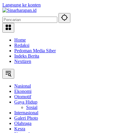
Langsung ke konten
Home
Redaksi
Pedoman Media Siber
Indeks Berita
Nextizen
Nasional
Ekonomi
Otomotif
Gaya Hidup
Sosial
Internasional
Galeri Photo
Olahraga
Kesra