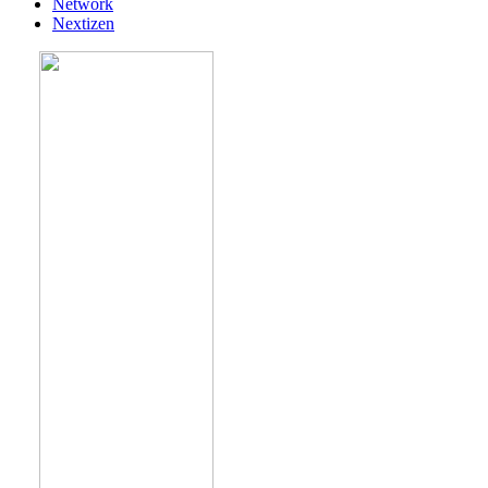
Network
Nextizen