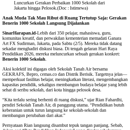
Anak Muda Tak Mau Ribut di Ruang Tertutup Saja: Gerakan
Benerin 1000 Sekolah Langsung Dijalankan
SinarHarapan.id-
Lebih dari 350 pelajar, mahasiswa, guru,
komunitas kreatif, dan perwakilan kementerian memadati Ganara
Art FX Sudirman, Jakarta, pada Sabtu (2/5). Mereka tidak datang
sekadar menghadiri diskusi biasa. Di tengah gelaran Hari Raya
Pendidikan 2026, mereka meluncurkan sebuah gerakan konkret:
Benerin 1000 Sekolah
.
Aksi kolektif ini digagas oleh Sekolah Tanah Air bersama
GEKRAFS, Bepro, cemas.co
dan Distrik Berisik. Targetnya jelas—
memperkuat fasilitas belajar, meningkatkan literasi, mengembangkan
kapasitas pendidik, sekaligus membangun budaya belajar yang lebih
sehat di seribu sekolah, dari kota hingga pelosok desa.
“Kita terlalu sering berhenti di ruang diskusi,” ujar Rian Fahardhi,
pendiri Sekolah Tanah Air, di panggung utama. “Pendidikan butuh
keberanian untuk turun langsung ke sekolah-sekolah dan
membangun perubahan dari akar.”
Pernyataan Rian langsung disambut tepuk tangan panjang. Sebab,