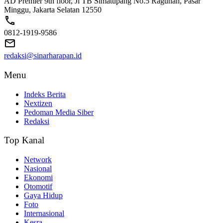
AD Premier 9th floor, Jl TB Simatupang No.5 Ragunan, Pasar
Minggu, Jakarta Selatan 12550
0812-1919-9586
redaksi@sinarharapan.id
Menu
Indeks Berita
Nextizen
Pedoman Media Siber
Redaksi
Top Kanal
Network
Nasional
Ekonomi
Otomotif
Gaya Hidup
Foto
Internasional
Kesra