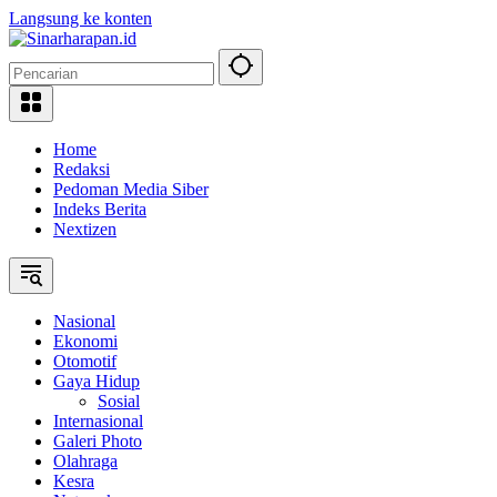
Langsung ke konten
Home
Redaksi
Pedoman Media Siber
Indeks Berita
Nextizen
Nasional
Ekonomi
Otomotif
Gaya Hidup
Sosial
Internasional
Galeri Photo
Olahraga
Kesra