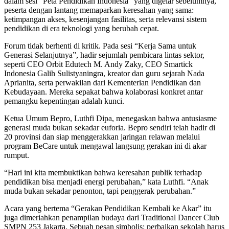
dalam sesi “Peta Pendidikan Indonesia” yang digelar sebelumnya,
peserta dengan lantang memaparkan keresahan yang sama:
ketimpangan akses, kesenjangan fasilitas, serta relevansi sistem
pendidikan di era teknologi yang berubah cepat.
Forum tidak berhenti di kritik. Pada sesi “Kerja Sama untuk
Generasi Selanjutnya”, hadir sejumlah pembicara lintas sektor,
seperti CEO Orbit Edutech M. Andy Zaky, CEO Smartick
Indonesia Galih Sulistyaningra, kreator dan guru sejarah Nada
Aprianita, serta perwakilan dari Kementerian Pendidikan dan
Kebudayaan. Mereka sepakat bahwa kolaborasi konkret antar
pemangku kepentingan adalah kunci.
Ketua Umum Bepro, Luthfi Dipa, menegaskan bahwa antusiasme
generasi muda bukan sekadar euforia. Bepro sendiri telah hadir di
20 provinsi dan siap menggerakkan jaringan relawan melalui
program BeCare untuk mengawal langsung gerakan ini di akar
rumput.
“Hari ini kita membuktikan bahwa keresahan publik terhadap
pendidikan bisa menjadi energi perubahan,” kata Luthfi. “Anak
muda bukan sekadar penonton, tapi penggerak perubahan.”
Acara yang bertema “Gerakan Pendidikan Kembali ke Akar” itu
juga dimeriahkan penampilan budaya dari Traditional Dancer Club
SMPN 253 Jakarta. Sebuah pesan simbolis: perbaikan sekolah harus