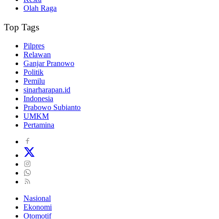
Olah Raga
Top Tags
Pilpres
Relawan
Ganjar Pranowo
Politik
Pemilu
sinarharapan.id
Indonesia
Prabowo Subianto
UMKM
Pertamina
Nasional
Ekonomi
Otomotif