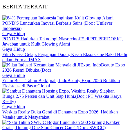
BERITA TERKAIT
Gaya Hidup
POND’S Hadirkan Teknologi Niasorcinol™ di PIT PERDOSKI,
Jawaban untuk Kulit Glowing Alami
Gaya Hidup
Film Kuasa Gelap: Perjanjian Darah, Kisah Eksorsisme Bakal Hadir
dalam Format IMAX
Gaya Hidup
Enam Belas Tahun Berkiprah, IndoBeauty Expo 2026 Buktikan
Eksistensi di Pasar Global
Gaya Hidup
Waskita Realty Buka Gerai di Danantara Expo 2026, Hadirkan
Vasaka untuk Masyarakat