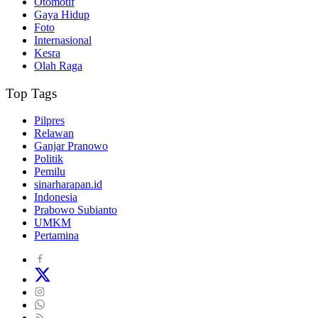
Otomotif
Gaya Hidup
Foto
Internasional
Kesra
Olah Raga
Top Tags
Pilpres
Relawan
Ganjar Pranowo
Politik
Pemilu
sinarharapan.id
Indonesia
Prabowo Subianto
UMKM
Pertamina