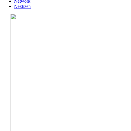
Network
Nextizen