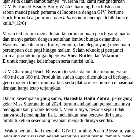
ujar Mita dalam sambutannya. “Karena itu, kami menghadirkan
GIV Perfumed Beauty Body Wash Charming Peach Blossom,
sabun mandi peach pertama di Indonesia dengan GIV Perfume
Lock Formula agar aroma
peach blossom
menempel lebih lama di
kulit.”(12/6)
Varian terbaru ini memadukan keharuman buah peach yang manis
dan menyegarkan dengan sentuhan lembut bunga osmanthus.
Hasilnya adalah aroma fruity, feminin, dan elegan yang menemani
perempuan dari pagi hingga malam. Selain teknologi pengunci
aroma, produk ini juga diperkaya
Shea Butter
dan
Vitamin
E
untuk menjaga kelembapan serta nutrisi kulit.
GIV Charming Peach Blossom tersedia dalam dua ukuran, yakni
400 ml dan 800 ml. Produk ini sudah dapat ditemukan di berbagai
gerai modern trade, minimarket, serta platform e-commerce nasional
dengan harga tetap terjangkau.
Dalam kesempatan yang sama,
Harashta Haifa Zahra
, pemegang
gelar Miss Supranational 2024, turut membagikan pengalamannya
menggunakan produk tersebut. Menurutnya, pesona sejati tidak
hanya soal penampilan fisik, melainkan rasa percaya diri yang
tumbuh ketika seseorang nyaman menjadi dirinya sendiri.
“Waktu pertama kali mencoba GIV Charming Peach Blossom, yang
langsung saya rasakan adalah wanginya yang manis, feminin, tetapi