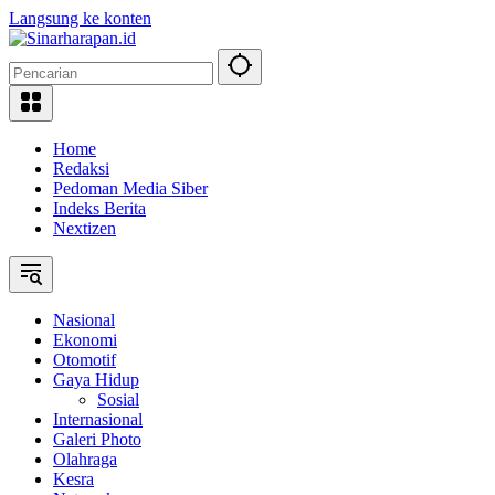
Langsung ke konten
Home
Redaksi
Pedoman Media Siber
Indeks Berita
Nextizen
Nasional
Ekonomi
Otomotif
Gaya Hidup
Sosial
Internasional
Galeri Photo
Olahraga
Kesra