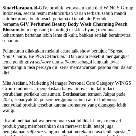
SinarHarapan.id-
GIV, produk perawatan kulit dari WINGS Group
Indonesia, secara resmi meluncurkan varian terbaru sabun mandi
cair beraroma buah peach pertama di tanah air. Produk
bernama
GIV Perfumed Beauty Body Wash Charming Peach
Blossom
ini mengusung teknologi eksklusif yang membuat
keharuman bertahan lebih lama di kulit, bahkan setelah beraktivitas
seharian.
Peluncuran dilakukan melalui acara talk show bertajuk “Spread
Your Charm. Be PEACHtacular.” Dan acara tersebut mengangkat
tema pentingnya
self-love
dan
self-care
sebagai langkah awal
membangun rasa percaya diri serta memancarkan pesona dari dalam
diri.
Mita Ardiani, Marketing Manager Personal Care Category WINGS
Group Indonesia, menjelaskan bahwa inovasi ini lahir dari
perubahan perilaku konsumen. Berdasarkan temuan Jakpat pada
2025, sebanyak 65 persen pengguna sabun cair di Indonesia
menyukai produk tersebut karena aromanya yang dianggap lebih
wangi.
“Kami melihat bahwa perempuan saat ini tidak hanya mencari
produk yang membersihkan dan merawat kulit, tetapi juga
pengalaman
self-care
yang membuat mereka merasa lebih spesial,”