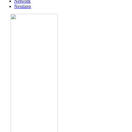
Network
Nextizen