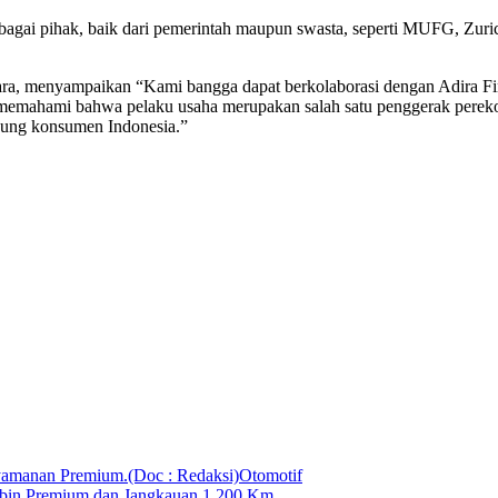
erbagai pihak, baik dari pemerintah maupun swasta, seperti MUFG, Zur
gara, menyampaikan “Kami bangga dapat berkolaborasi dengan Adira 
ich memahami bahwa pelaku usaha merupakan salah satu penggerak p
ukung konsumen Indonesia.”
Otomotif
in Premium dan Jangkauan 1.200 Km