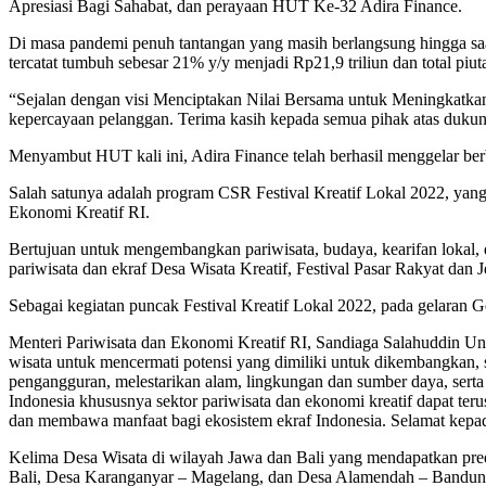
Apresiasi Bagi Sahabat, dan perayaan HUT Ke-32 Adira Finance.
Di masa pandemi penuh tantangan yang masih berlangsung hingga saa
tercatat tumbuh sebesar 21% y/y menjadi Rp21,9 triliun dan total piu
“Sejalan dengan visi Menciptakan Nilai Bersama untuk Meningkatkan 
kepercayaan pelanggan. Terima kasih kepada semua pihak atas dukun
Menyambut HUT kali ini, Adira Finance telah berhasil menggelar ber
Salah satunya adalah program CSR Festival Kreatif Lokal 2022, yan
Ekonomi Kreatif RI.
Bertujuan untuk mengembangkan pariwisata, budaya, kearifan lokal
pariwisata dan ekraf Desa Wisata Kreatif, Festival Pasar Rakyat dan
Sebagai kegiatan puncak Festival Kreatif Lokal 2022, pada gelaran 
Menteri Pariwisata dan Ekonomi Kreatif RI, Sandiaga Salahuddin Uno
wisata untuk mencermati potensi yang dimiliki untuk dikembangkan
pengangguran, melestarikan alam, lingkungan dan sumber daya, ser
Indonesia khususnya sektor pariwisata dan ekonomi kreatif dapat ter
dan membawa manfaat bagi ekosistem ekraf Indonesia. Selamat kepad
Kelima Desa Wisata di wilayah Jawa dan Bali yang mendapatkan pre
Bali, Desa Karanganyar – Magelang, dan Desa Alamendah – Bandun