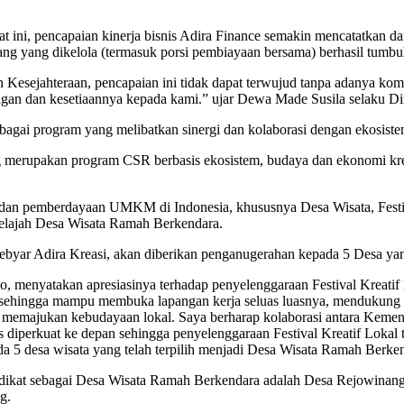
t ini, pencapaian kinerja bisnis Adira Finance semakin mencatatkan 
tang yang dikelola (termasuk porsi pembiayaan bersama) berhasil tumbu
Kesejahteraan, pencapaian ini tidak dapat terwujud tanpa adanya komi
gan dan kesetiaannya kepada kami.” ujar Dewa Made Susila selaku Di
bagai program yang melibatkan sinergi dan kolaborasi dengan ekosist
g merupakan program CSR berbasis ekosistem, budaya dan ekonomi krea
, dan pemberdayaan UMKM di Indonesia, khususnya Desa Wisata, Festiv
 Jelajah Desa Wisata Ramah Berkendara.
Gebyar Adira Kreasi, akan diberikan penganugerahan kepada 5 Desa ya
, menyatakan apresiasinya terhadap penyelenggaraan Festival Kreatif
, sehingga mampu membuka lapangan kerja seluas luasnya, mendukung 
ta memajukan kebudayaan lokal. Saya berharap kolaborasi antara Ke
us diperkuat ke depan sehingga penyelenggaraan Festival Kreatif Loka
a 5 desa wisata yang telah terpilih menjadi Desa Wisata Ramah Berke
dikat sebagai Desa Wisata Ramah Berkendara adalah Desa Rejowinang
g.