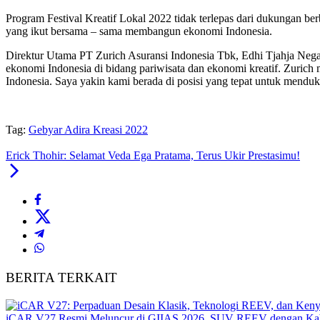
Program Festival Kreatif Lokal 2022 tidak terlepas dari dukungan b
yang ikut bersama – sama membangun ekonomi Indonesia.
Direktur Utama PT Zurich Asuransi Indonesia Tbk, Edhi Tjahja Ne
ekonomi Indonesia di bidang pariwisata dan ekonomi kreatif. Zur
Indonesia. Saya yakin kami berada di posisi yang tepat untuk mend
Tag:
Gebyar Adira Kreasi 2022
Erick Thohir: Selamat Veda Ega Pratama, Terus Ukir Prestasimu!
BERITA TERKAIT
iCAR V27 Resmi Meluncur di GIIAS 2026, SUV REEV dengan Kab