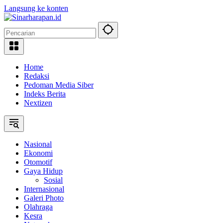
Langsung ke konten
Home
Redaksi
Pedoman Media Siber
Indeks Berita
Nextizen
Nasional
Ekonomi
Otomotif
Gaya Hidup
Sosial
Internasional
Galeri Photo
Olahraga
Kesra