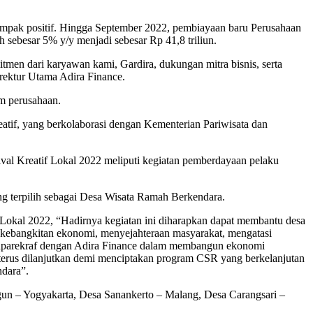
dampak positif. Hingga September 2022, pembiayaan baru Perusahaan
h sebesar 5% y/y menjadi sebesar Rp 41,8 triliun.
tmen dari karyawan kami, Gardira, dukungan mitra bisnis, serta
rektur Utama Adira Finance.
em perusahaan.
tif, yang berkolaborasi dengan Kementerian Pariwisata dan
al Kreatif Lokal 2022 meliputi kegiatan pemberdayaan pelaku
ng terpilih sebagai Desa Wisata Ramah Berkendara.
 Lokal 2022, “Hadirnya kegiatan ini diharapkan dapat membantu desa
kebangkitan ekonomi, menyejahteraan masyarakat, mengatasi
menparekraf dengan Adira Finance dalam membangun ekonomi
l terus dilanjutkan demi menciptakan program CSR yang berkelanjutan
ndara”.
un – Yogyakarta, Desa Sanankerto – Malang, Desa Carangsari –