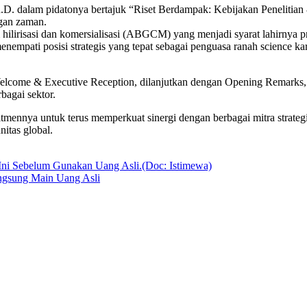
Ph.D. dalam pidatonya bertajuk “Riset Berdampak: Kebijakan Peneliti
ngan zaman.
 hilirisasi dan komersialisasi (ABGCM) yang menjadi syarat lahirnya p
menempati posisi strategis yang tepat sebagai penguasa ranah science k
 Welcome & Executive Reception, dilanjutkan dengan Opening Remark
agai sektor.
mennya untuk terus memperkuat sinergi dengan berbagai mitra strateg
itas global.
angsung Main Uang Asli