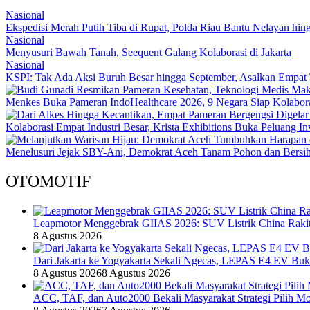
Nasional
Ekspedisi Merah Putih Tiba di Rupat, Polda Riau Bantu Nelayan h
Nasional
Menyusuri Bawah Tanah, Seequent Galang Kolaborasi di Jakarta
Nasional
KSPI: Tak Ada Aksi Buruh Besar hingga September, Asalkan Empat 
Menkes Buka Pameran IndoHealthcare 2026, 9 Negara Siap Kolabor
Kolaborasi Empat Industri Besar, Krista Exhibitions Buka Peluang In
Menelusuri Jejak SBY-Ani, Demokrat Aceh Tanam Pohon dan Bersi
OTOMOTIF
Leapmotor Menggebrak GIIAS 2026: SUV Listrik China Rakit
8 Agustus 2026
Dari Jakarta ke Yogyakarta Sekali Ngecas, LEPAS E4 EV Bu
8 Agustus 2026
8 Agustus 2026
ACC, TAF, dan Auto2000 Bekali Masyarakat Strategi Pilih Mo