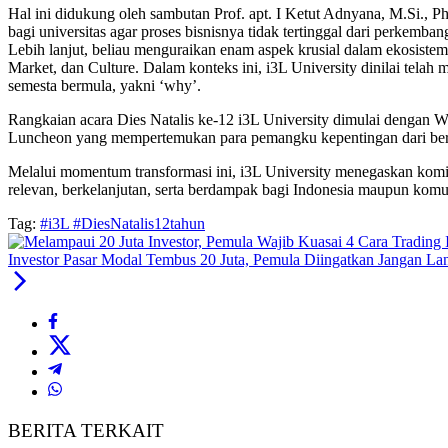
Hal ini didukung oleh sambutan Prof. apt. I Ketut Adnyana, M.Si., 
bagi universitas agar proses bisnisnya tidak tertinggal dari perkemba
Lebih lanjut, beliau menguraikan enam aspek krusial dalam ekosistem
Market, dan Culture. Dalam konteks ini, i3L University dinilai telah 
semesta bermula, yakni ‘why’.
Rangkaian acara Dies Natalis ke-12 i3L University dimulai dengan
Luncheon yang mempertemukan para pemangku kepentingan dari berb
Melalui momentum transformasi ini, i3L University menegaskan komit
relevan, berkelanjutan, serta berdampak bagi Indonesia maupun komun
Tag:
#i3L #DiesNatalis12tahun
Investor Pasar Modal Tembus 20 Juta, Pemula Diingatkan Jangan L
BERITA TERKAIT