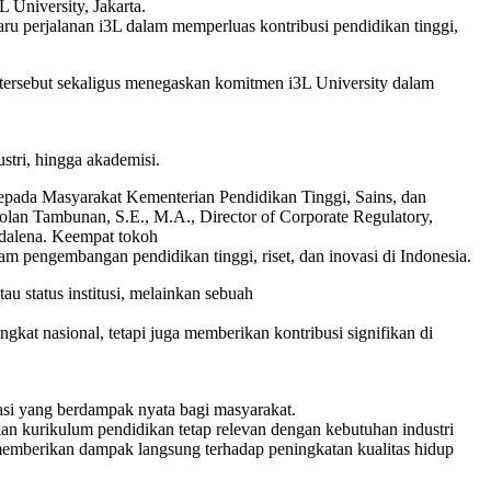
 University, Jakarta.
u perjalanan i3L dalam memperluas kontribusi pendidikan tinggi,
m tersebut sekaligus menegaskan komitmen i3L University dalam
ustri, hingga akademisi.
n kepada Masyarakat Kementerian Pendidikan Tinggi, Sains, dan
olan Tambunan, S.E., M.A., Director of Corporate Regulatory,
gdalena. Keempat tokoh
am pengembangan pendidikan tinggi, riset, dan inovasi di Indonesia.
u status institusi, melainkan sebuah
gkat nasional, tetapi juga memberikan kontribusi signifikan di
asi yang berdampak nyata bagi masyarakat.
an kurikulum pendidikan tetap relevan dengan kebutuhan industri
 memberikan dampak langsung terhadap peningkatan kualitas hidup