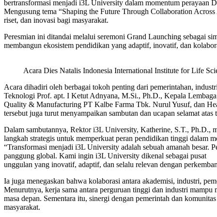
bertransformasi menjadi i3L University dalam momentum perayaan Die
Mengusung tema “Shaping the Future Through Collaboration Across A
riset, dan inovasi bagi masyarakat.
Peresmian ini ditandai melalui seremoni Grand Launching sebagai sim
membangun ekosistem pendidikan yang adaptif, inovatif, dan kolabor
Acara Dies Natalis Indonesia International Institute for Life Sc
Acara dihadiri oleh berbagai tokoh penting dari pemerintahan, indus
Teknologi Prof. apt. I Ketut Adnyana, M.Si., Ph.D., Kepala Lembaga
Quality & Manufacturing PT Kalbe Farma Tbk. Nurul Yusuf, dan Hea
tersebut juga turut menyampaikan sambutan dan ucapan selamat atas t
Dalam sambutannya, Rektor i3L University, Katherine, S.T., Ph.D., 
langkah strategis untuk memperkuat peran pendidikan tinggi dalam men
“Transformasi menjadi i3L University adalah sebuah amanah besar. Per
panggung global. Kami ingin i3L University dikenal sebagai pusat
unggulan yang inovatif, adaptif, dan selalu relevan dengan perkemb
Ia juga menegaskan bahwa kolaborasi antara akademisi, industri, p
Menurutnya, kerja sama antara perguruan tinggi dan industri mampu 
masa depan. Sementara itu, sinergi dengan pemerintah dan komunitas
masyarakat.