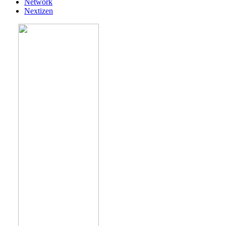
Network
Nextizen