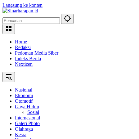
Langsung ke konten
Home
Redaksi
Pedoman Media Siber
Indeks Berita
Nextizen
Nasional
Ekonomi
Otomotif
Gaya Hidup
Sosial
Internasional
Galeri Photo
Olahraga
Kesra