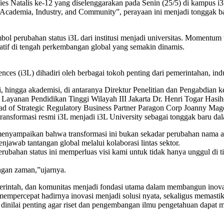
s Natalis ke-12 yang diselenggarakan pada Senin (25/5) di kampus i3L
cademia, Industry, and Community”, perayaan ini menjadi tonggak bar
bol perubahan status i3L dari institusi menjadi universitas. Momentu
atif di tengah perkembangan global yang semakin dinamis.
iences (i3L) dihadiri oleh berbagai tokoh penting dari pemerintahan, ind
tri, hingga akademisi, di antaranya Direktur Penelitian dan Pengabdia
 Layanan Pendidikan Tinggi Wilayah III Jakarta Dr. Henri Togar Hasih
d of Strategic Regulatory Business Partner Paragon Corp Joanny Ma
ransformasi resmi i3L menjadi i3L University sebagai tonggak baru dal
menyampaikan bahwa transformasi ini bukan sekadar perubahan nama ata
jawab tantangan global melalui kolaborasi lintas sektor.
ubahan status ini memperluas visi kami untuk tidak hanya unggul di tin
angan zaman,”ujarnya.
emerintah, dan komunitas menjadi fondasi utama dalam membangun inov
mempercepat hadirnya inovasi menjadi solusi nyata, sekaligus memastik
 dinilai penting agar riset dan pengembangan ilmu pengetahuan dapat