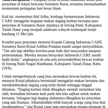
penyintas di lokasi bencana Sumatera Barat, terutama memanfaatkan
momentum peringatan hari besar Islam.
Kali ini, momentum Idul Adha, lembaga kemanusiaan Indonesia
CARE menggelar kegiatan makan daging kurban bersama para
penyintas di Sumatera Barat, tepatnya di Jorong Panti, Kabupaten
Tanah Datar yang menjadi salahsatu wilayah terdampak banjir
bandang 11 Mei lalu.
Kondisi para penyintas menurut Kepala Cabang Indonesia CARE
Sumatera Barat Ronal Adithia Pratama masih sangat menyedihkan.
“Tak ada lagi aktifitas kerelawanan baik dari masyarakat maupun
pemerintahan. Mereka merasa bersyukur Indonesia CARE masih
hadir disini,” ungkapnya di sela-sela penyembelihan hewan kurban
di Jorong Panti Nagari Rambatan, Kabupaten Tanah Datar, Rabu
(19/6).
Untuk memperbanyak yang bisa merasakan hewan kurban ini,
menurut Ronal pihaknya berinisiatif menggelar makan bersama dan
mendistribusikan daging yang telah diolah sehingga tinggal
dimakan. “Daging kurban tidak dibagikan mentah melainkan kita
olah, kemudian bersama lauk pauk lain kita sajikan untuk makan
bersama. Sebagian lagi daging olahannya dibagikan ke penyintas
yang ada Huntara. Alhamdulillah lebih banyak warga yang bisa ikut
menikmatinya,” ujar Ronal yang juga merupakan tenaga pengajar di