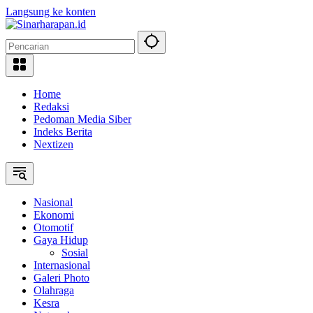
Langsung ke konten
Home
Redaksi
Pedoman Media Siber
Indeks Berita
Nextizen
Nasional
Ekonomi
Otomotif
Gaya Hidup
Sosial
Internasional
Galeri Photo
Olahraga
Kesra