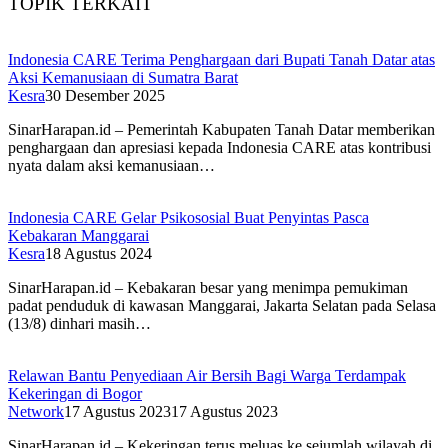
TOPIK TERKAIT
Indonesia CARE Terima Penghargaan dari Bupati Tanah Datar atas
Aksi Kemanusiaan di Sumatra Barat
Kesra
30 Desember 2025
SinarHarapan.id – Pemerintah Kabupaten Tanah Datar memberikan
penghargaan dan apresiasi kepada Indonesia CARE atas kontribusi
nyata dalam aksi kemanusiaan…
Indonesia CARE Gelar Psikososial Buat Penyintas Pasca
Kebakaran Manggarai
Kesra
18 Agustus 2024
SinarHarapan.id – Kebakaran besar yang menimpa pemukiman
padat penduduk di kawasan Manggarai, Jakarta Selatan pada Selasa
(13/8) dinhari masih…
Relawan Bantu Penyediaan Air Bersih Bagi Warga Terdampak
Kekeringan di Bogor
Network
17 Agustus 2023
17 Agustus 2023
SinarHarapan.id – Kekeringan terus meluas ke sejumlah wilayah di