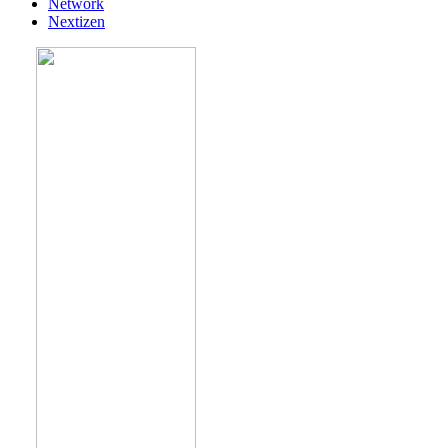
Network
Nextizen