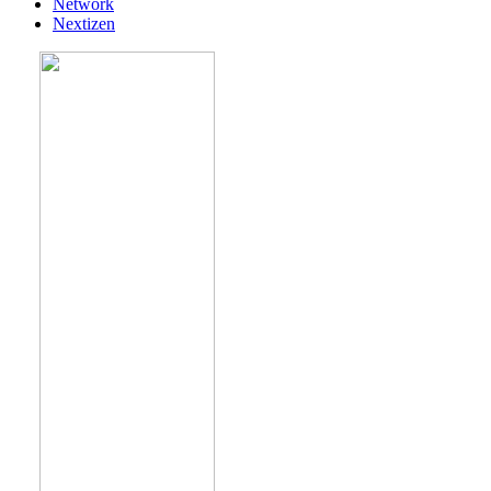
Network
Nextizen