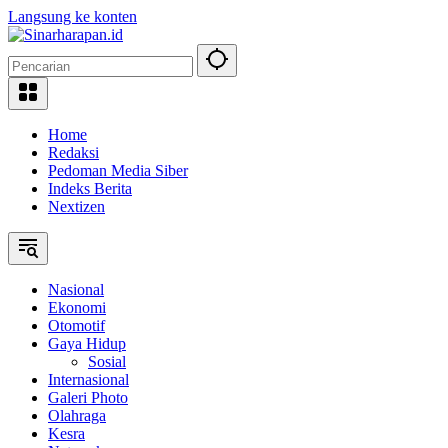
Langsung ke konten
Home
Redaksi
Pedoman Media Siber
Indeks Berita
Nextizen
Nasional
Ekonomi
Otomotif
Gaya Hidup
Sosial
Internasional
Galeri Photo
Olahraga
Kesra