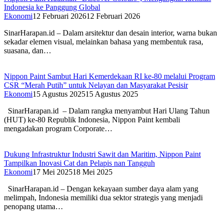
Indonesia ke Panggung Global
Ekonomi
12 Februari 2026
12 Februari 2026
SinarHarapan.id – Dalam arsitektur dan desain interior, warna bukan
sekadar elemen visual, melainkan bahasa yang membentuk rasa,
suasana, dan…
Nippon Paint Sambut Hari Kemerdekaan RI ke-80 melalui Program
CSR “Merah Putih” untuk Nelayan dan Masyarakat Pesisir
Ekonomi
15 Agustus 2025
15 Agustus 2025
SinarHarapan.id – Dalam rangka menyambut Hari Ulang Tahun
(HUT) ke-80 Republik Indonesia, Nippon Paint kembali
mengadakan program Corporate…
Dukung Infrastruktur Industri Sawit dan Maritim, Nippon Paint
Tampilkan Inovasi Cat dan Pelapis nan Tangguh
Ekonomi
17 Mei 2025
18 Mei 2025
SinarHarapan.id – Dengan kekayaan sumber daya alam yang
melimpah, Indonesia memiliki dua sektor strategis yang menjadi
penopang utama…