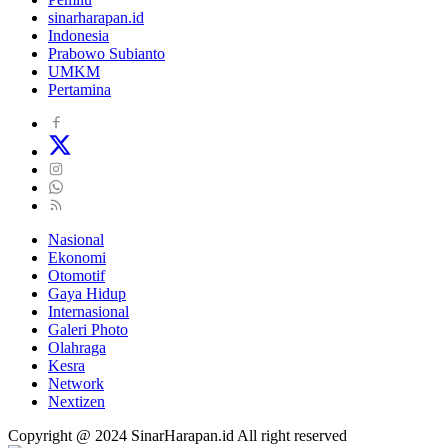
sinarharapan.id
Indonesia
Prabowo Subianto
UMKM
Pertamina
Nasional
Ekonomi
Otomotif
Gaya Hidup
Internasional
Galeri Photo
Olahraga
Kesra
Network
Nextizen
Copyright @ 2024 SinarHarapan.id All right reserved