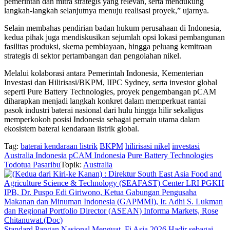
pemerintah dan mitra strategis yang relevan, serta mendukung
langkah-langkah selanjutnya menuju realisasi proyek,” ujarnya.
Selain membahas pendirian badan hukum perusahaan di Indonesia,
kedua pihak juga mendiskusikan sejumlah opsi lokasi pembangunan
fasilitas produksi, skema pembiayaan, hingga peluang kemitraan
strategis di sektor pertambangan dan pengolahan nikel.
Melalui kolaborasi antara Pemerintah Indonesia, Kementerian
Investasi dan Hilirisasi/BKPM, IIPC Sydney, serta investor global
seperti Pure Battery Technologies, proyek pengembangan pCAM
diharapkan menjadi langkah konkret dalam memperkuat rantai
pasok industri baterai nasional dari hulu hingga hilir sekaligus
memperkokoh posisi Indonesia sebagai pemain utama dalam
ekosistem baterai kendaraan listrik global.
Tag:
baterai kendaraan listrik
BKPM
hilirisasi nikel
investasi
Australia Indonesia
pCAM Indonesia
Pure Battery Technologies
Todotua Pasaribu
Topik:
Australia
Standard Pangan Nasional Menguat, Fi Asia 2026 Hadir sebagai