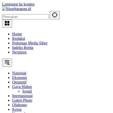
Langsung ke konten
Home
Redaksi
Pedoman Media Siber
Indeks Berita
Nextizen
Nasional
Ekonomi
Otomotif
Gaya Hidup
Sosial
Internasional
Galeri Photo
Olahraga
Kesra