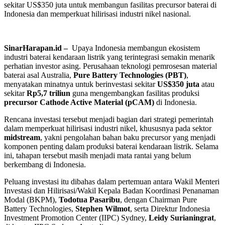
sekitar US$350 juta untuk membangun fasilitas precursor baterai di
Indonesia dan memperkuat hilirisasi industri nikel nasional.
SinarHarapan.id –
Upaya Indonesia membangun ekosistem
industri baterai kendaraan listrik yang terintegrasi semakin menarik
perhatian investor asing. Perusahaan teknologi pemrosesan material
baterai asal Australia,
Pure Battery Technologies (PBT)
,
menyatakan minatnya untuk berinvestasi sekitar
US$350 juta
atau
sekitar
Rp5,7 triliun
guna mengembangkan fasilitas produksi
precursor Cathode Active Material (pCAM)
di Indonesia.
Rencana investasi tersebut menjadi bagian dari strategi pemerintah
dalam memperkuat hilirisasi industri nikel, khususnya pada sektor
midstream
, yakni pengolahan bahan baku precursor yang menjadi
komponen penting dalam produksi baterai kendaraan listrik. Selama
ini, tahapan tersebut masih menjadi mata rantai yang belum
berkembang di Indonesia.
Peluang investasi itu dibahas dalam pertemuan antara Wakil Menteri
Investasi dan Hilirisasi/Wakil Kepala Badan Koordinasi Penanaman
Modal (BKPM),
Todotua Pasaribu
, dengan Chairman Pure
Battery Technologies,
Stephen Wilmot
, serta Direktur Indonesia
Investment Promotion Center (IIPC) Sydney,
Leidy Surianingrat
,