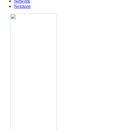
Network
Nextizen