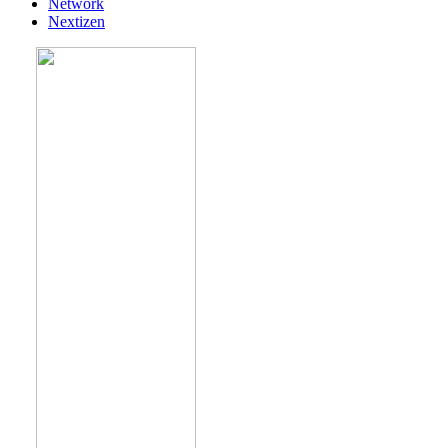
Network
Nextizen