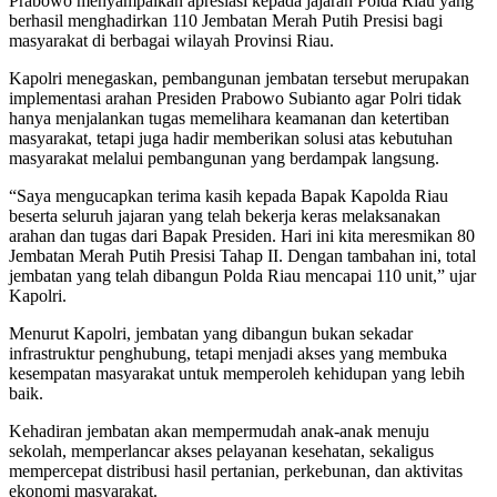
Prabowo menyampaikan apresiasi kepada jajaran Polda Riau yang
berhasil menghadirkan 110 Jembatan Merah Putih Presisi bagi
masyarakat di berbagai wilayah Provinsi Riau.
Kapolri menegaskan, pembangunan jembatan tersebut merupakan
implementasi arahan Presiden Prabowo Subianto agar Polri tidak
hanya menjalankan tugas memelihara keamanan dan ketertiban
masyarakat, tetapi juga hadir memberikan solusi atas kebutuhan
masyarakat melalui pembangunan yang berdampak langsung.
“Saya mengucapkan terima kasih kepada Bapak Kapolda Riau
beserta seluruh jajaran yang telah bekerja keras melaksanakan
arahan dan tugas dari Bapak Presiden. Hari ini kita meresmikan 80
Jembatan Merah Putih Presisi Tahap II. Dengan tambahan ini, total
jembatan yang telah dibangun Polda Riau mencapai 110 unit,” ujar
Kapolri.
Menurut Kapolri, jembatan yang dibangun bukan sekadar
infrastruktur penghubung, tetapi menjadi akses yang membuka
kesempatan masyarakat untuk memperoleh kehidupan yang lebih
baik.
Kehadiran jembatan akan mempermudah anak-anak menuju
sekolah, memperlancar akses pelayanan kesehatan, sekaligus
mempercepat distribusi hasil pertanian, perkebunan, dan aktivitas
ekonomi masyarakat.