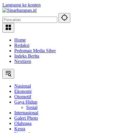
Langsung ke konten
Home
Redaksi
Pedoman Media Siber
Indeks Berita
Nextizen
Nasional
Ekonomi
Otomotif
Gaya Hidup
Sosial
Internasional
Galeri Photo
Olahraga
Kesra