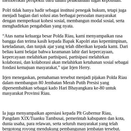
memberikan perspektif baru dalam pelaksanaan tugas kepolisian.
Polri tidak hanya hadir sebagai institusi penegak hukum, tetapi juga
menjadi bagian dari solusi atas berbagai persoalan masyarakat
dengan memperkuat kohesi sosial, membangun modal sosial, serta
menghadirkan pengabdian yang nyata.
“Atas nama keluarga besar Polda Riau, kami menyampaikan rasa
bangga dan terima kasih kepada Bapak Kapolri atas kepemimpinan,
keteladanan, dan tunjuk ajar yang telah diberikan kepada kami. Dari
beliau kami belajar bahwa keamanan lahir dari kepercayaan,
kepercayaan melahirkan partisipasi, partisipasi melahirkan
kolaborasi, dan kolaborasi akan melahirkan ketahanan sosial sebagai
fondasi kemajuan masyarakat,” ujar Irjen Herry.
Irjen menegaskan, pemahaman tersebut menjadi pijakan Polda Riau
dalam membangun 80 Jembatan Merah Putih Presisi yang
dipersembahkan sebagai kado Hari Bhayangkara ke-80 untuk
masyarakat Provinsi Riau.
Ia juga menyampaikan apresiasi kepada Plt Gubernur Riau,
Pangdam XIX/Tuanku Tambusai, pemerintah kabupaten dan kota,
dunia usaha, para relawan, serta seluruh masyarakat yang telah
bergotong royong mendukung pembangunan jembatan tersebut.