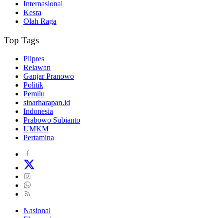
Internasional
Kesra
Olah Raga
Top Tags
Pilpres
Relawan
Ganjar Pranowo
Politik
Pemilu
sinarharapan.id
Indonesia
Prabowo Subianto
UMKM
Pertamina
Nasional