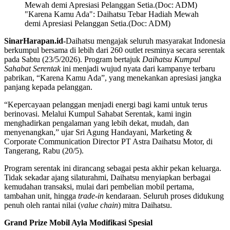
"Karena Kamu Ada": Daihatsu Tebar Hadiah Mewah
demi Apresiasi Pelanggan Setia.(Doc: ADM)
SinarHarapan.id-
Daihatsu mengajak seluruh masyarakat Indonesia
berkumpul bersama di lebih dari 260 outlet resminya secara serentak
pada Sabtu (23/5/2026). Program bertajuk
Daihatsu Kumpul
Sahabat Serentak
ini menjadi wujud nyata dari kampanye terbaru
pabrikan, “Karena Kamu Ada”, yang menekankan apresiasi jangka
panjang kepada pelanggan.
“Kepercayaan pelanggan menjadi energi bagi kami untuk terus
berinovasi. Melalui Kumpul Sahabat Serentak, kami ingin
menghadirkan pengalaman yang lebih dekat, mudah, dan
menyenangkan,” ujar Sri Agung Handayani, Marketing &
Corporate Communication Director PT Astra Daihatsu Motor,
di
Tangerang, Rabu (20/5).
Program serentak ini dirancang sebagai pesta akhir pekan keluarga.
Tidak sekadar ajang silaturahmi, Daihatsu menyiapkan berbagai
kemudahan transaksi, mulai dari pembelian mobil pertama,
tambahan unit, hingga
trade-in
kendaraan. Seluruh proses didukung
penuh oleh rantai nilai (
value chain
) mitra Daihatsu.
Grand Prize Mobil Ayla Modifikasi Spesial