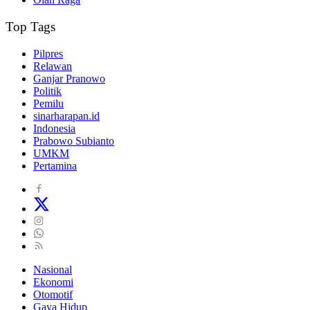
Top Tags
Pilpres
Relawan
Ganjar Pranowo
Politik
Pemilu
sinarharapan.id
Indonesia
Prabowo Subianto
UMKM
Pertamina
Nasional
Ekonomi
Otomotif
Gaya Hidup