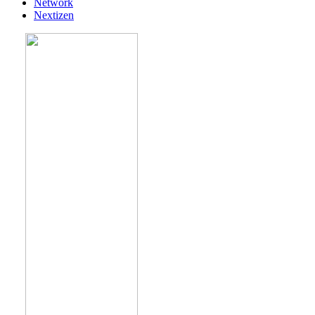
Network
Nextizen