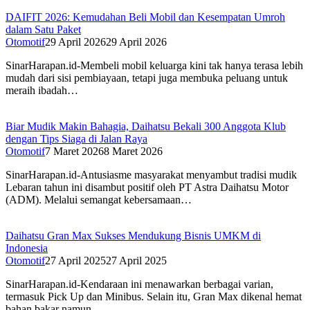
DAIFIT 2026: Kemudahan Beli Mobil dan Kesempatan Umroh
dalam Satu Paket
Otomotif
29 April 2026
29 April 2026
SinarHarapan.id-Membeli mobil keluarga kini tak hanya terasa lebih
mudah dari sisi pembiayaan, tetapi juga membuka peluang untuk
meraih ibadah…
Biar Mudik Makin Bahagia, Daihatsu Bekali 300 Anggota Klub
dengan Tips Siaga di Jalan Raya
Otomotif
7 Maret 2026
8 Maret 2026
SinarHarapan.id-Antusiasme masyarakat menyambut tradisi mudik
Lebaran tahun ini disambut positif oleh PT Astra Daihatsu Motor
(ADM). Melalui semangat kebersamaan…
Daihatsu Gran Max Sukses Mendukung Bisnis UMKM di
Indonesia
Otomotif
27 April 2025
27 April 2025
SinarHarapan.id-Kendaraan ini menawarkan berbagai varian,
termasuk Pick Up dan Minibus. Selain itu, Gran Max dikenal hemat
bahan bakar namun…