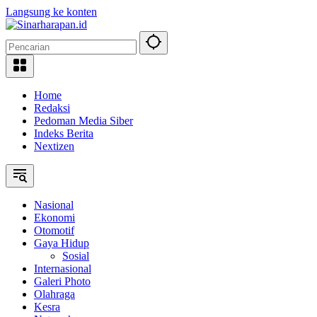
Langsung ke konten
Home
Redaksi
Pedoman Media Siber
Indeks Berita
Nextizen
Nasional
Ekonomi
Otomotif
Gaya Hidup
Sosial
Internasional
Galeri Photo
Olahraga
Kesra