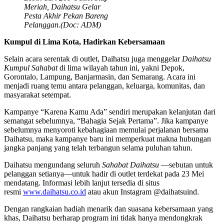
Meriah, Daihatsu Gelar
Pesta Akhir Pekan Bareng
Pelanggan.(Doc: ADM)
Kumpul di Lima Kota, Hadirkan Kebersamaan
Selain acara serentak di outlet, Daihatsu juga menggelar
Daihatsu
Kumpul Sahabat
di lima wilayah tahun ini, yakni Depok,
Gorontalo, Lampung, Banjarmasin, dan Semarang. Acara ini
menjadi ruang temu antara pelanggan, keluarga, komunitas, dan
masyarakat setempat.
Kampanye “Karena Kamu Ada” sendiri merupakan kelanjutan dari
semangat sebelumnya, “Bahagia Sejak Pertama”. Jika kampanye
sebelumnya menyoroti kebahagiaan memulai perjalanan bersama
Daihatsu, maka kampanye baru ini memperkuat makna hubungan
jangka panjang yang telah terbangun selama puluhan tahun.
Daihatsu mengundang seluruh
Sahabat Daihatsu
—sebutan untuk
pelanggan setianya—untuk hadir di outlet terdekat pada 23 Mei
mendatang. Informasi lebih lanjut tersedia di situs
resmi
www.daihatsu.co.id
atau akun Instagram @daihatsuind.
Dengan rangkaian hadiah menarik dan suasana kebersamaan yang
khas, Daihatsu berharap program ini tidak hanya mendongkrak