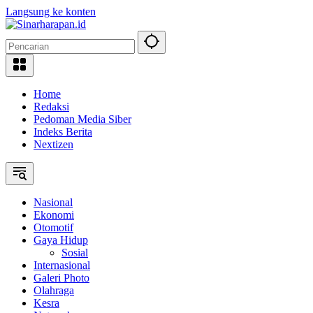
Langsung ke konten
Home
Redaksi
Pedoman Media Siber
Indeks Berita
Nextizen
Nasional
Ekonomi
Otomotif
Gaya Hidup
Sosial
Internasional
Galeri Photo
Olahraga
Kesra