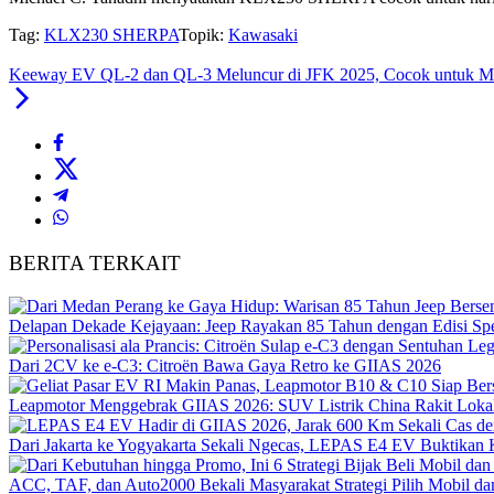
Tag:
KLX230 SHERPA
Topik:
Kawasaki
Keeway EV QL-2 dan QL-3 Meluncur di JFK 2025, Cocok untuk Mob
BERITA TERKAIT
Delapan Dekade Kejayaan: Jeep Rayakan 85 Tahun dengan Edisi Spe
Dari 2CV ke e-C3: Citroën Bawa Gaya Retro ke GIIAS 2026
Leapmotor Menggebrak GIIAS 2026: SUV Listrik China Rakit Lokal
Dari Jakarta ke Yogyakarta Sekali Ngecas, LEPAS E4 EV Buktikan
ACC, TAF, dan Auto2000 Bekali Masyarakat Strategi Pilih Mobil d