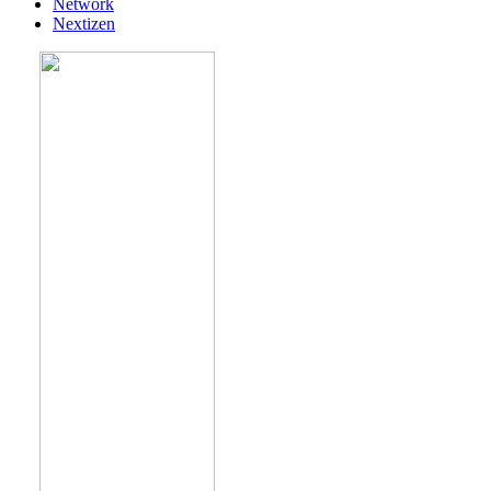
Network
Nextizen