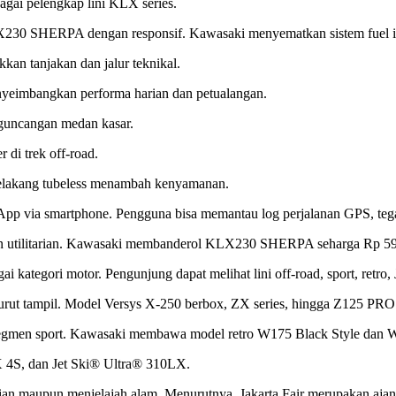
ai pelengkap lini KLX series.
 SHERPA dengan responsif. Kawasaki menyematkan sistem fuel inject
an tanjakan dan jalur teknikal.
nyeimbangkan performa harian dan petualangan.
guncangan medan kasar.
di trek off-road.
 belakang tubeless menambah kenyamanan.
via smartphone. Pengguna bisa memantau log perjalanan GPS, teganga
esan utilitarian. Kawasaki membanderol KLX230 SHERPA seharga Rp 59
i kategori motor. Pengunjung dapat melihat lini off-road, sport, retro, 
t tampil. Model Versys X-250 berbox, ZX series, hingga Z125 PRO
di segmen sport. Kawasaki membawa model retro W175 Black Style dan
4S, dan Jet Ski® Ultra® 310LX.
 maupun menjelajah alam. Menurutnya, Jakarta Fair merupakan ajan