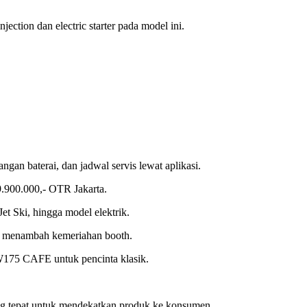
ion dan electric starter pada model ini.
n baterai, dan jadwal servis lewat aplikasi.
.900.000,- OTR Jakarta.
Jet Ski, hingga model elektrik.
 menambah kemeriahan booth.
 W175 CAFE untuk pencinta klasik.
g tepat untuk mendekatkan produk ke konsumen.