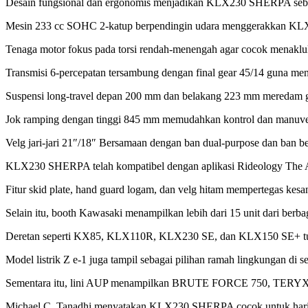
Desain fungsional dan ergonomis menjadikan KLX230 SHERPA sebag
Mesin 233 cc SOHC 2-katup berpendingin udara menggerakkan KLX230
Tenaga motor fokus pada torsi rendah-menengah agar cocok menaklukk
Transmisi 6-percepatan tersambung dengan final gear 45/14 guna me
Suspensi long-travel depan 200 mm dan belakang 223 mm meredam 
Jok ramping dengan tinggi 845 mm memudahkan kontrol dan manuver 
Velg jari-jari 21″/18″ Bersamaan dengan ban dual-purpose dan ban
KLX230 SHERPA telah kompatibel dengan aplikasi Rideology The App 
Fitur skid plate, hand guard logam, dan velg hitam mempertegas k
Selain itu, booth Kawasaki menampilkan lebih dari 15 unit dari berbaga
Deretan seperti KX85, KLX110R, KLX230 SE, dan KLX150 SE+ turu
Model listrik Z e-1 juga tampil sebagai pilihan ramah lingkungan 
Sementara itu, lini AUP menampilkan BRUTE FORCE 750, TERYX 
Michael C. Tanadhi menyatakan KLX230 SHERPA cocok untuk harian