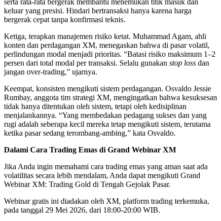
serta rata-rata bergerak membantu menemukan titik masuk dan
keluar yang presisi. Hindari bertransaksi hanya karena harga
bergerak cepat tanpa konfirmasi teknis.
Ketiga, terapkan manajemen risiko ketat. Muhammad Agam, ahli
konten dan perdagangan XM, menegaskan bahwa di pasar volatil,
perlindungan modal menjadi prioritas. “Batasi risiko maksimum 1–2
persen dari total modal per transaksi. Selalu gunakan
stop loss
dan
jangan over-trading,” ujarnya.
Keempat, konsisten mengikuti sistem perdagangan. Osvaldo Jessie
Rumbay, anggota tim strategi XM, mengingatkan bahwa kesuksesan
tidak hanya ditentukan oleh sistem, tetapi oleh kedisiplinan
menjalankannya. “Yang membedakan pedagang sukses dan yang
rugi adalah seberapa kecil mereka tetap mengikuti sistem, terutama
ketika pasar sedang terombang-ambing,” kata Osvaldo.
Dalami Cara Trading Emas di Grand Webinar XM
Jika Anda ingin memahami cara trading emas yang aman saat ada
volatilitas secara lebih mendalam, Anda dapat mengikuti Grand
Webinar XM: Trading Gold di Tengah Gejolak Pasar.
Webinar gratis ini diadakan oleh XM, platform trading terkemuka,
pada tanggal 29 Mei 2026, dari 18:00-20:00 WIB.