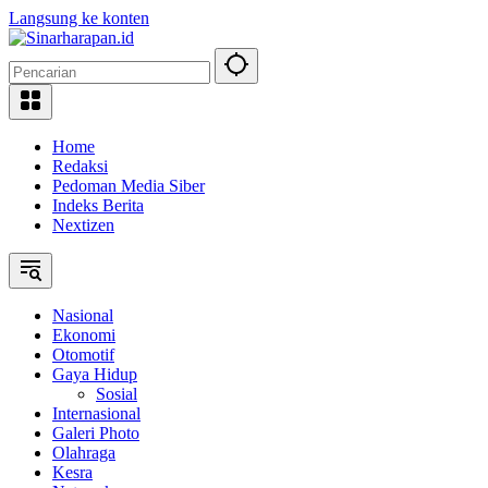
Langsung ke konten
Home
Redaksi
Pedoman Media Siber
Indeks Berita
Nextizen
Nasional
Ekonomi
Otomotif
Gaya Hidup
Sosial
Internasional
Galeri Photo
Olahraga
Kesra