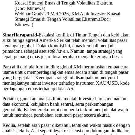
Webinar Gratis 29 Mei 2026, XM Ajak Investor Kuasai
Strategi Emas di Tengah Volatilitas Ekstrem.(Doc:
Istimewa)
SinarHarapan.id-
Eskalasi konflik di Timur Tengah dan kebijakan
suku bunga agresif Amerika Serikat telah memicu volatilitas pasar
keuangan global. Dalam kondisi ini, emas kembali menjadi
primadona sebagai aset
safe haven
. Namun, tanpa strategi yang
tepat, peluang emas justru bisa berubah menjadi kerugian besar.
Para ahli dari platform trading global XM merumuskan empat cara
utama untuk memperdagangkan emas secara aman di tengah pasar
yang bergejolak. Keempat strategi ini disampaikan menyusul
meningkatnya minat investor terhadap instrumen XAU/USD, kode
perdagangan emas terhadap dolar AS.
Pertama, gunakan analisis fundamental. Investor harus memantau
data ekonomi, kebijakan bank sentral, serta perkembangan
geopolitik. Kalender ekonomi dan berita terkini menjadi alat wajib
untuk membaca perubahan sentimen pasar secara akurat.
Kedua, setelah arah pasar diketahui, tentukan waktu masuk dengan
analisis teknis. Alat seperti level resistensi dan dukungan, indikator,