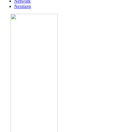
Network
Nextizen