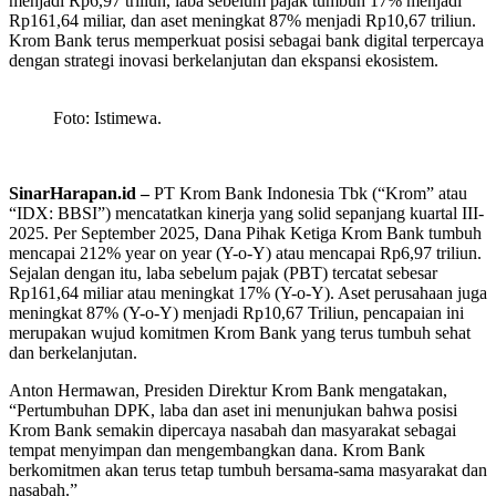
menjadi Rp6,97 triliun, laba sebelum pajak tumbuh 17% menjadi
Rp161,64 miliar, dan aset meningkat 87% menjadi Rp10,67 triliun.
Krom Bank terus memperkuat posisi sebagai bank digital terpercaya
dengan strategi inovasi berkelanjutan dan ekspansi ekosistem.
Foto: Istimewa.
SinarHarapan.id –
PT Krom Bank Indonesia Tbk (“Krom” atau
“IDX: BBSI”) mencatatkan kinerja yang solid sepanjang kuartal III-
2025. Per September 2025, Dana Pihak Ketiga Krom Bank tumbuh
mencapai 212% year on year (Y-o-Y) atau mencapai Rp6,97 triliun.
Sejalan dengan itu, laba sebelum pajak (PBT) tercatat sebesar
Rp161,64 miliar atau meningkat 17% (Y-o-Y). Aset perusahaan juga
meningkat 87% (Y-o-Y) menjadi Rp10,67 Triliun, pencapaian ini
merupakan wujud komitmen Krom Bank yang terus tumbuh sehat
dan berkelanjutan.
Anton Hermawan, Presiden Direktur Krom Bank mengatakan,
“Pertumbuhan DPK, laba dan aset ini menunjukan bahwa posisi
Krom Bank semakin dipercaya nasabah dan masyarakat sebagai
tempat menyimpan dan mengembangkan dana. Krom Bank
berkomitmen akan terus tetap tumbuh bersama-sama masyarakat dan
nasabah.”