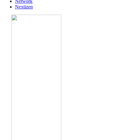
Network
Nextizen