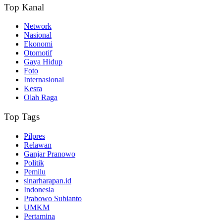
Top Kanal
Network
Nasional
Ekonomi
Otomotif
Gaya Hidup
Foto
Internasional
Kesra
Olah Raga
Top Tags
Pilpres
Relawan
Ganjar Pranowo
Politik
Pemilu
sinarharapan.id
Indonesia
Prabowo Subianto
UMKM
Pertamina