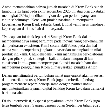
Anton menambahkan bahwa jumlah nasabah di Krom Bank sudah
tumbuh 2,3x lipat pada akhir september 2025 ini atau bisa dikatakan
meningkat 230% jika dibandingkan dengan periode yang sama
tahun sebelumnya. Kenaikan jumlah nasabah ini merupakan
keberhasilan Krom Bank sebagai bank Digital yang terus mendapat
kepercayaan dari nasabah dan masyarakat.
“Pencapaian ini tidak lepas dari Strategi Krom Bank dalam
memperkuat daya saing bertumpu pada inovasi yang berkelanjutan
dan perluasan ekosistem. Kami secara aktif fokus pada dua hal
utama yaitu memperluas jangkauan pasar dan meningkatkan nilai
produk inti kami. Untuk ekspansi, kami menginisiasi berkolaborasi
dengan pihak-pihak strategis—baik di dalam maupun di luar
ekosistem kami—guna mempercepat akuisisi nasabah baru dan
memperluas penggunaan Krom di masyarakat” pungkas Anton.
Dalam menstimulasi pertumbuhan minat masyarakat akan investasi
dan menarik new user, Krom Bank juga memberikan berbagai
progam menarik seperti bekerja sama dengan partner untuk
mengintegrasikan layanan digital banking Krom ke dalam transaksi
harian nasabah.
Di sisi intermediasi, ekspansi penyaluran kredit Krom Bank juga
terus tumbuh pesat. Sampai dengan bulan September tahun 2025