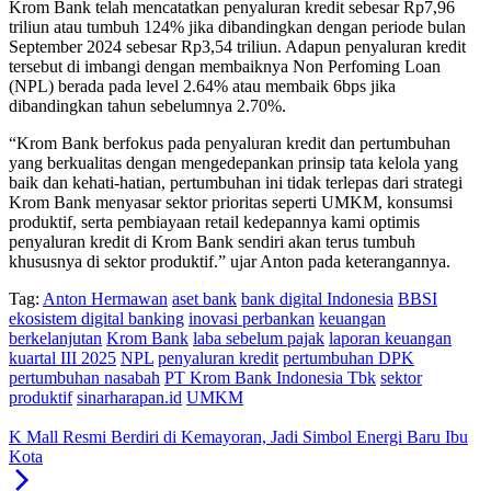
Krom Bank telah mencatatkan penyaluran kredit sebesar Rp7,96
triliun atau tumbuh 124% jika dibandingkan dengan periode bulan
September 2024 sebesar Rp3,54 triliun. Adapun penyaluran kredit
tersebut di imbangi dengan membaiknya Non Perfoming Loan
(NPL) berada pada level 2.64% atau membaik 6bps jika
dibandingkan tahun sebelumnya 2.70%.
“Krom Bank berfokus pada penyaluran kredit dan pertumbuhan
yang berkualitas dengan mengedepankan prinsip tata kelola yang
baik dan kehati-hatian, pertumbuhan ini tidak terlepas dari strategi
Krom Bank menyasar sektor prioritas seperti UMKM, konsumsi
produktif, serta pembiayaan retail kedepannya kami optimis
penyaluran kredit di Krom Bank sendiri akan terus tumbuh
khususnya di sektor produktif.” ujar Anton pada keterangannya.
Tag:
Anton Hermawan
aset bank
bank digital Indonesia
BBSI
ekosistem digital banking
inovasi perbankan
keuangan
berkelanjutan
Krom Bank
laba sebelum pajak
laporan keuangan
kuartal III 2025
NPL
penyaluran kredit
pertumbuhan DPK
pertumbuhan nasabah
PT Krom Bank Indonesia Tbk
sektor
produktif
sinarharapan.id
UMKM
K Mall Resmi Berdiri di Kemayoran, Jadi Simbol Energi Baru Ibu
Kota