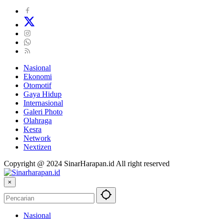
Nasional
Ekonomi
Otomotif
Gaya Hidup
Internasional
Galeri Photo
Olahraga
Kesra
Network
Nextizen
Copyright @ 2024 SinarHarapan.id All right reserved
×
Nasional