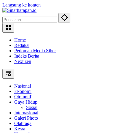
Langsung ke konten
Home
Redaksi
Pedoman Media Siber
Indeks Berita
Nextizen
Nasional
Ekonomi
Otomotif
Gaya Hidup
Sosial
Internasional
Galeri Photo
Olahraga
Kesra