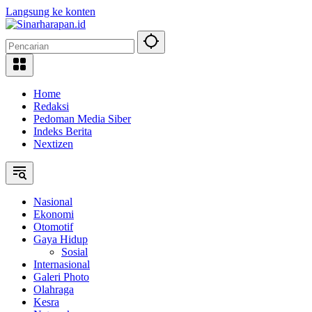
Langsung ke konten
Home
Redaksi
Pedoman Media Siber
Indeks Berita
Nextizen
Nasional
Ekonomi
Otomotif
Gaya Hidup
Sosial
Internasional
Galeri Photo
Olahraga
Kesra