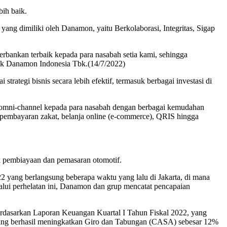
bih baik.
ang dimiliki oleh Danamon, yaitu Berkolaborasi, Integritas, Sigap
rbankan terbaik kepada para nasabah setia kami, sehingga
Bank Danamon Indonesia Tbk.(14/7/2022)
ategi bisnis secara lebih efektif, termasuk berbagai investasi di
 omni-channel kepada para nasabah dengan berbagai kemudahan
, pembayaran zakat, belanja online (e-commerce), QRIS hingga
k pembiayaan dan pemasaran otomotif.
2 yang berlangsung beberapa waktu yang lalu di Jakarta, di mana
lui perhelatan ini, Danamon dan grup mencatat pencapaian
Berdasarkan Laporan Keuangan Kuartal I Tahun Fiskal 2022, yang
nding berhasil meningkatkan Giro dan Tabungan (CASA) sebesar 12%