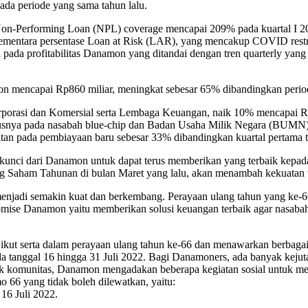
ada periode yang sama tahun lalu.
Non-Performing Loan (NPL) coverage mencapai 209% pada kuartal I 20
 sementara persentase Loan at Risk (LAR), yang mencakup COVID rest
pada profitabilitas Danamon yang ditandai dengan tren quarterly yang 
mon mencapai Rp860 miliar, meningkat sebesar 65% dibandingkan peri
Korporasi dan Komersial serta Lembaga Keuangan, naik 10% mencapai R
nya pada nasabah blue-chip dan Badan Usaha Milik Negara (BUMN). P
an pada pembiayaan baru sebesar 33% dibandingkan kuartal pertama t
gi kunci dari Danamon untuk dapat terus memberikan yang terbaik kepa
ng Saham Tahunan di bulan Maret yang lalu, akan menambah kekuata
njadi semakin kuat dan berkembang. Perayaan ulang tahun yang ke-6
romise Danamon yaitu memberikan solusi keuangan terbaik agar nasab
kut serta dalam perayaan ulang tahun ke-66 dan menawarkan berbag
a tanggal 16 hingga 31 Juli 2022. Bagi Danamoners, ada banyak keju
k komunitas, Danamon mengadakan beberapa kegiatan sosial untuk me
 66 yang tidak boleh dilewatkan, yaitu:
16 Juli 2022.