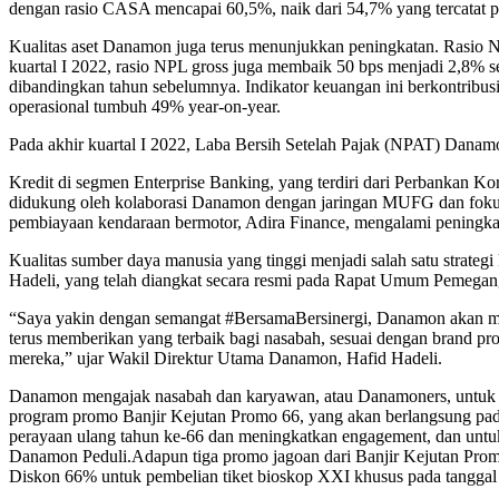
dengan rasio CASA mencapai 60,5%, naik dari 54,7% yang tercatat p
Kualitas aset Danamon juga terus menunjukkan peningkatan. Rasio 
kuartal I 2022, rasio NPL gross juga membaik 50 bps menjadi 2,8%
dibandingkan tahun sebelumnya. Indikator keuangan ini berkontribusi 
operasional tumbuh 49% year-on-year.
Pada akhir kuartal I 2022, Laba Bersih Setelah Pajak (NPAT) Dana
Kredit di segmen Enterprise Banking, yang terdiri dari Perbankan 
didukung oleh kolaborasi Danamon dengan jaringan MUFG dan fokus
pembiayaan kendaraan bermotor, Adira Finance, mengalami peningkat
Kualitas sumber daya manusia yang tinggi menjadi salah satu strate
Hadeli, yang telah diangkat secara resmi pada Rapat Umum Pemega
“Saya yakin dengan semangat #BersamaBersinergi, Danamon akan me
terus memberikan yang terbaik bagi nasabah, sesuai dengan brand p
mereka,” ujar Wakil Direktur Utama Danamon, Hafid Hadeli.
Danamon mengajak nasabah dan karyawan, atau Danamoners, untuk i
program promo Banjir Kejutan Promo 66, yang akan berlangsung pad
perayaan ulang tahun ke-66 dan meningkatkan engagement, dan untu
Danamon Peduli.Adapun tiga promo jagoan dari Banjir Kejutan Promo
Diskon 66% untuk pembelian tiket bioskop XXI khusus pada tanggal 