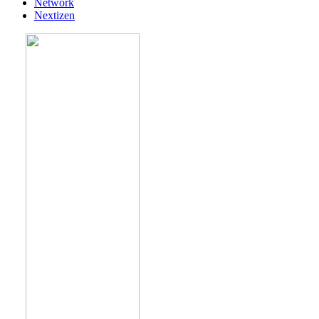
Network
Nextizen