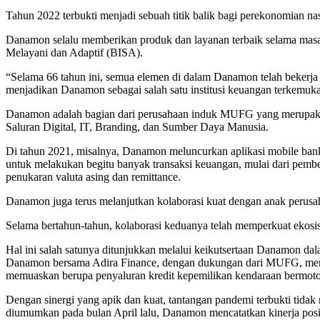
Tahun 2022 terbukti menjadi sebuah titik balik bagi perekonomian nas
Danamon selalu memberikan produk dan layanan terbaik selama masa p
Melayani dan Adaptif (BISA).
“Selama 66 tahun ini, semua elemen di dalam Danamon telah bekerja 
menjadikan Danamon sebagai salah satu institusi keuangan terkemuka
Danamon adalah bagian dari perusahaan induk MUFG yang merupakan sala
Saluran Digital, IT, Branding, dan Sumber Daya Manusia.
Di tahun 2021, misalnya, Danamon meluncurkan aplikasi mobile ba
untuk melakukan begitu banyak transaksi keuangan, mulai dari pembe
penukaran valuta asing dan remittance.
Danamon juga terus melanjutkan kolaborasi kuat dengan anak perusa
Selama bertahun-tahun, kolaborasi keduanya telah memperkuat ekosi
Hal ini salah satunya ditunjukkan melalui keikutsertaan Danamon d
Danamon bersama Adira Finance, dengan dukungan dari MUFG, mendapa
memuaskan berupa penyaluran kredit kepemilikan kendaraan bermotor
Dengan sinergi yang apik dan kuat, tantangan pandemi terbukti tida
diumumkan pada bulan April lalu, Danamon mencatatkan kinerja pos