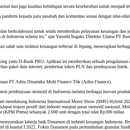
ional dan juga kualitas kehidupan secara keseluruhan untuk menjadi le
andemi kepada para nasabah dan komunitas sesuai dengan nilai-nilai y
dan berkolaborasi untuk selalu memberikan pelayanan keuangan dan pe
 di Indonesia selama ini,” ujar Yasushi Itagaki, Direktur Utama PT 
h satu institusi keuangan terbesar di Jepang, menerapkan berbagai str
nking yaitu D-Bank PRO. Aplikasi ini memberikan sebuah pengalaman
lian paket data internet, pembelian token PLN dan pembayaran listrik
haan PT Adira Dinamika Multi Finance Tbk (Adira Finance).
stem pembiayaan otomotif di Indonesia melalui berbagai inovasi produ
alam mendukung Indonesia International Motor Show (IIMS) Hybrid 202
t respon positif dari industri maupun pasar otomotif nasional. Mela
 (KPM Prima) sebanyak 2.000 unit dengan total nilai Rp300 miliar.
k menyurutkan kinerja baik Danamon di industri keuangan Indonesia. 
itif di kuartal I 2022. Fokus Danamon pada pertumbuhan granular fu