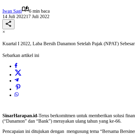
Iwan Sagi
6 min baca
14 Juli 2022
17 Juli 2022
×
Kuartal I 2022, Laba Bersih Danamon Setelah Pajak (NPAT) Sebesar
Sebarkan artikel ini
SinarHarapan.id
-Terus berkomitmen untuk memberikan solusi finan
(“Danamon” dan “Bank”) merayakan ulang tahun yang ke-66.
Pencapaian ini ditujukan dengan mengusung tema “Bersama Bersine