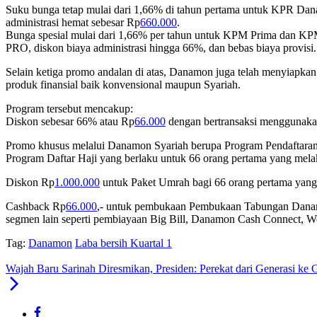
Suku bunga tetap mulai dari 1,66% di tahun pertama untuk KPR Dana
administrasi hemat sebesar Rp
660.000
.
Bunga spesial mulai dari 1,66% per tahun untuk KPM Prima dan KPM
PRO, diskon biaya administrasi hingga 66%, dan bebas biaya provisi.
Selain ketiga promo andalan di atas, Danamon juga telah menyiapk
produk finansial baik konvensional maupun Syariah.
Program tersebut mencakup:
Diskon sebesar 66% atau Rp
66.000
dengan bertransaksi menggunakan 
Promo khusus melalui Danamon Syariah berupa Program Pendaftaran
Program Daftar Haji yang berlaku untuk 66 orang pertama yang melak
Diskon Rp
1.000.000
untuk Paket Umrah bagi 66 orang pertama yang 
Cashback Rp
66.000
,- untuk pembukaan Pembukaan Tabungan Danamon
segmen lain seperti pembiayaan Big Bill, Danamon Cash Connect
Tag:
Danamon
Laba bersih Kuartal 1
Wajah Baru Sarinah Diresmikan, Presiden: Perekat dari Generasi ke 