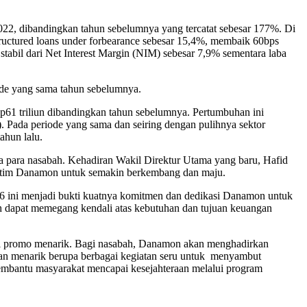
22, dibandingkan tahun sebelumnya yang tercatat sebesar 177%. Di
ructured loans under forbearance sebesar 15,4%, membaik 60bps
stabil dari Net Interest Margin (NIM) sebesar 7,9% sementara laba
ode yang sama tahun sebelumnya.
p61 triliun dibandingkan tahun sebelumnya. Pertumbuhan ini
ada periode yang sama dan seiring dengan pulihnya sektor
ahun lalu.
da para nasabah. Kehadiran Wakil Direktur Utama yang baru, Hafid
n tim Danamon untuk semakin berkembang dan maju.
6 ini menjadi bukti kuatnya komitmen dan dedikasi Danamon untuk
ah dapat memegang kendali atas kebutuhan dan tujuan keuangan
ai promo menarik. Bagi nasabah, Danamon akan menghadirkan
tan menarik berupa berbagai kegiatan seru untuk menyambut
mbantu masyarakat mencapai kesejahteraan melalui program