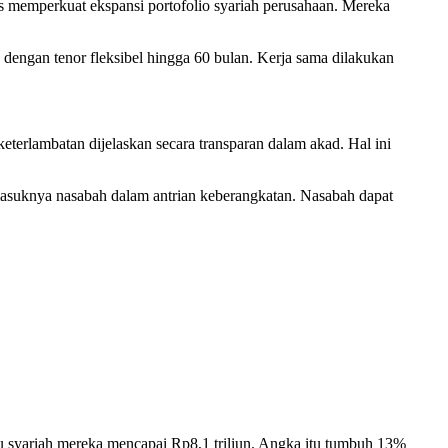
s memperkuat ekspansi portofolio syariah perusahaan. Mereka
engan tenor fleksibel hingga 60 bulan. Kerja sama dilakukan
terlambatan dijelaskan secara transparan dalam akad. Hal ini
masuknya nasabah dalam antrian keberangkatan. Nasabah dapat
syariah mereka mencapai Rp8,1 triliun. Angka itu tumbuh 13%