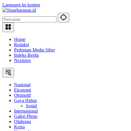
Langsung ke konten
Home
Redaksi
Pedoman Media Siber
Indeks Berita
Nextizen
Nasional
Ekonomi
Otomotif
Gaya Hidup
Sosial
Internasional
Galeri Photo
Olahraga
Kesra