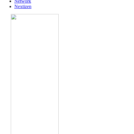
Network
Nextizen