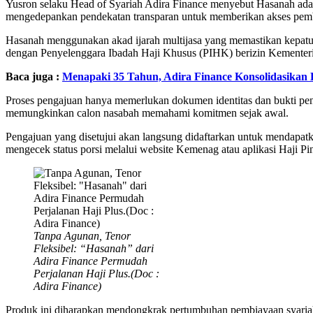
Yusron selaku Head of Syariah Adira Finance menyebut Hasanah adala
mengedepankan pendekatan transparan untuk memberikan akses pemb
Hasanah menggunakan akad ijarah multijasa yang memastikan kepatuh
dengan Penyelenggara Ibadah Haji Khusus (PIHK) berizin Kemente
Baca juga :
Menapaki 35 Tahun, Adira Finance Konsolidasikan 
Proses pengajuan hanya memerlukan dokumen identitas dan bukti pengh
memungkinkan calon nasabah memahami komitmen sejak awal.
Pengajuan yang disetujui akan langsung didaftarkan untuk mendapat
mengecek status porsi melalui website Kemenag atau aplikasi Haji Pin
Tanpa Agunan, Tenor
Fleksibel: “Hasanah” dari
Adira Finance Permudah
Perjalanan Haji Plus.(Doc :
Adira Finance)
Produk ini diharapkan mendongkrak pertumbuhan pembiayaan syaria