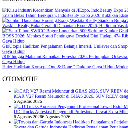
Enam Belas Tahun Berkiprah, IndoBeauty Expo 2026 Buktikan Eksist
Waskita Realty Buka Gerai di Danantara Expo 2026, Hadirkan Vasa
BOSS 2026: Menkes Soroti Pentingnya Deteksi Dini Hadapi 474 Ri
Gaya Hidup
GloUtopia Hadirkan Pengalaman Belanja Imersif, Unilever dan Shop
Gaya Hidup
/RIF hingga Mahalini Ramaikan Forestra 2026: Pertunjukan Orkestra 
Gaya Hidup
Haier Hadirkan Konsep “One & Done ” Dukung Gaya Hidup Modern
OTOMOTIF
iCAR V27 Resmi Meluncur di GIIAS 2026, SUV REEV denga
6 Agustus 2026
UD Trucks Apresiasi Pengemudi Profesional Lewat Extra Mile
6 Agustus 2026
6 Agustus 2026
Toyota dan Garuda Indonesia Hadirkan Pengalaman Perjalanan