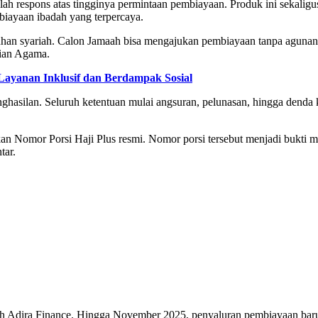
h respons atas tingginya permintaan pembiayaan. Produk ini sekaligu
iayaan ibadah yang terpercaya.
an syariah. Calon Jamaah bisa mengajukan pembiayaan tanpa agunan d
rian Agama.
Layanan Inklusif dan Berdampak Sosial
asilan. Seluruh ketentuan mulai angsuran, pelunasan, hingga denda ke
kan Nomor Porsi Haji Plus resmi. Nomor porsi tersebut menjadi bukti 
tar.
h Adira Finance. Hingga November 2025, penyaluran pembiayaan baru 