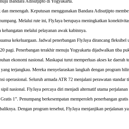
uju Bandara Adisutjipto di Yogyakarta.
 dan menengah. Keputusan menggunakan Bandara Adisutjipto memberi k
mpang. Melalui rute ini, FlyJaya berupaya meningkatkan konektivitas
 kehangatan melalui pelayanan awak kabinnya.
uansa kekeluargaan. Jadwal penerbangan FlyJaya dirancang fleksibel 
20 pagi. Penerbangan terakhir menuju Yogyakarta dijadwalkan tiba puk
buhan ekonomi nasional. Maskapai turut memperluas akses ke daerah te
ng terjangkau. Mereka menyelaraskan langkah dengan program hiliris
nsi operasional. Seluruh armada ATR 72 menjalani perawatan standar
ipil nasional. FlyJaya percaya diri menjadi alternatif utama perjalanan
Gratis 1”. Penumpang berkesempatan memperoleh penerbangan gratis se
baliknya. Dengan program tersebut, FlyJaya menjanjikan perjalanan ya