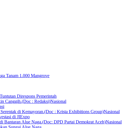
ingga Tanam 1.000 Mangrove
Tuntutan Direspons Pemerintah
Nasional
asi
Nasional
vestasi di JIExpo
Nasional
hkan Sungai Alue Naga