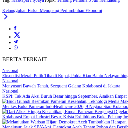
Tag:
Maskapai FlyJaya
Topik:
Terbang Perdana 3 Juli Mendatang
Ketangguhan Fiskal Menopang Pertumbuhan Ekonomi
BERITA TERKAIT
Nasional
Ekspedisi Merah Putih Tiba di Rupat, Polda Riau Bantu Nelayan h
Nasional
Menyusuri Bawah Tanah, Seequent Galang Kolaborasi di Jakarta
Nasional
KSPI: Tak Ada Aksi Buruh Besar hingga September, Asalkan Empat 
Menkes Buka Pameran IndoHealthcare 2026, 9 Negara Siap Kolabor
Kolaborasi Empat Industri Besar, Krista Exhibitions Buka Peluang In
Menelusuri Jejak SBY-Ani, Demokrat Aceh Tanam Pohon dan Bersi