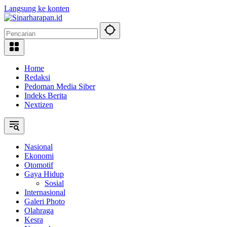
Langsung ke konten
Home
Redaksi
Pedoman Media Siber
Indeks Berita
Nextizen
Nasional
Ekonomi
Otomotif
Gaya Hidup
Sosial
Internasional
Galeri Photo
Olahraga
Kesra