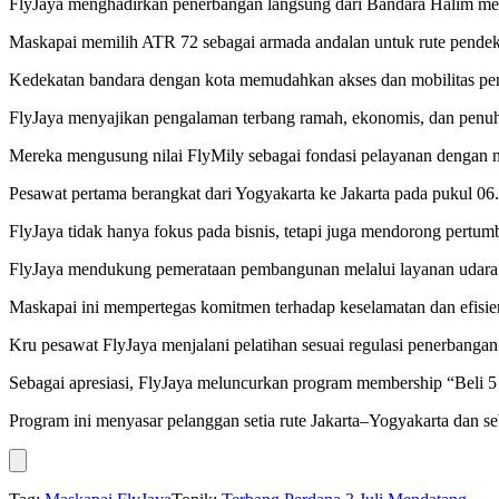
FlyJaya menghadirkan penerbangan langsung dari Bandara Halim men
Maskapai memilih ATR 72 sebagai armada andalan untuk rute pendek
Kedekatan bandara dengan kota memudahkan akses dan mobilitas penu
FlyJaya menyajikan pengalaman terbang ramah, ekonomis, dan penuh
Mereka mengusung nilai FlyMily sebagai fondasi pelayanan dengan n
Pesawat pertama berangkat dari Yogyakarta ke Jakarta pada pukul 06.
FlyJaya tidak hanya fokus pada bisnis, tetapi juga mendorong pertum
FlyJaya mendukung pemerataan pembangunan melalui layanan udara ya
Maskapai ini mempertegas komitmen terhadap keselamatan dan efisie
Kru pesawat FlyJaya menjalani pelatihan sesuai regulasi penerbangan s
Sebagai apresiasi, FlyJaya meluncurkan program membership “Beli 5 
Program ini menyasar pelanggan setia rute Jakarta–Yogyakarta dan se