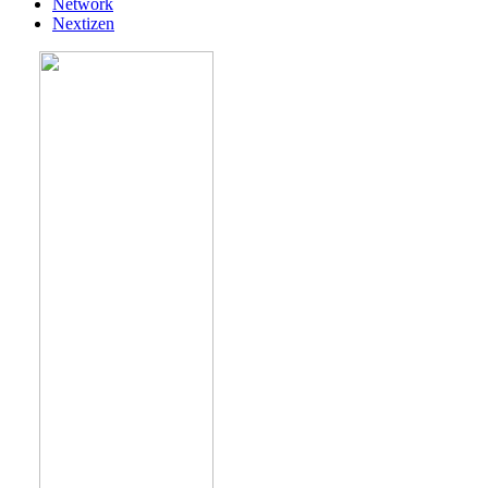
Network
Nextizen