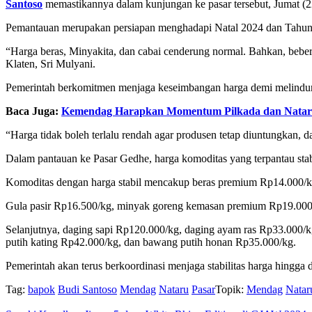
Santoso
memastikannya dalam kunjungan ke pasar tersebut, Jumat (2
Pemantauan merupakan persiapan menghadapi Natal 2024 dan Tahun
“Harga beras, Minyakita, dan cabai cenderung normal. Bahkan, bebe
Klaten, Sri Mulyani.
Pemerintah berkomitmen menjaga keseimbangan harga demi melindu
Baca Juga:
Kemendag Harapkan Momentum Pilkada dan Nataru
“Harga tidak boleh terlalu rendah agar produsen tetap diuntungkan, da
Dalam pantauan ke Pasar Gedhe, harga komoditas yang terpantau stabi
Komoditas dengan harga stabil mencakup beras premium Rp14.000/kg
Gula pasir Rp16.500/kg, minyak goreng kemasan premium Rp19.000/l
Selanjutnya, daging sapi Rp120.000/kg, daging ayam ras Rp33.000/k
putih kating Rp42.000/kg, dan bawang putih honan Rp35.000/kg.
Pemerintah akan terus berkoordinasi menjaga stabilitas harga hingga 
Tag:
bapok
Budi Santoso
Mendag
Nataru
Pasar
Topik:
Mendag
Natar