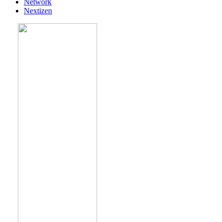
Network
Nextizen