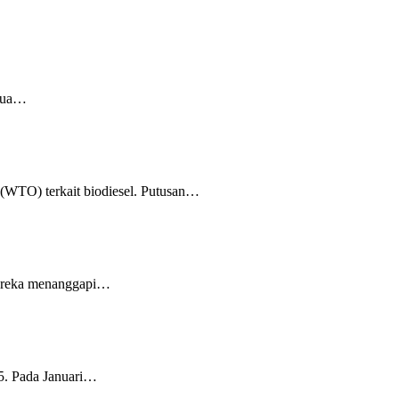
edua…
(WTO) terkait biodiesel. Putusan…
Mereka menanggapi…
25. Pada Januari…