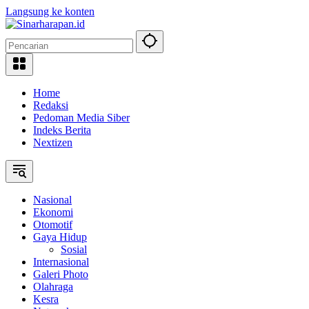
Langsung ke konten
Home
Redaksi
Pedoman Media Siber
Indeks Berita
Nextizen
Nasional
Ekonomi
Otomotif
Gaya Hidup
Sosial
Internasional
Galeri Photo
Olahraga
Kesra