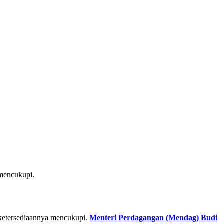
 mencukupi.
 ketersediaannya mencukupi.
Menteri Perdagangan (Mendag) Budi