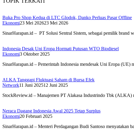
TOPIK TERKAIT
Buka Pro Shop Kedua di LTC Glodok, Danko Perluas Pasar Offline
Ekonomi
23 Mei 2026
23 Mei 2026
SinarHarapan.id – PT Solusi Sentral Sistem, sebagai pemilik bran
Indonesia Desak Uni Eropa Hormati Putusan WTO Biodiesel
Ekonomi
3 Oktober 2025
SinarHarapan.id – Pemerintah Indonesia mendesak Uni Eropa (UE) m
ALKA Tanggapi Fluktuasi Saham di Bursa Efek
Network
11 Juni 2025
12 Juni 2025
StockReview.id – Manajemen PT Alakasa Industrindo Tbk (ALKA) me
Neraca Dagang Indonesia Awal 2025 Tetap Surplus
Ekonomi
20 Februari 2025
SinarHarapan.id – Menteri Perdagangan Budi Santoso menyatakan ba