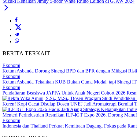
Suzuki Kenalkan Jimny 5-door White Rhino Edition di GJAW 2024
BERITA TERKAIT
Ekonomi
Ketum Asbanda Dorong Sinergi BPD dan BPR dengan Mitigasi Risi
Ekonomi
Ketum Asbanda Tekankan KUB Bukan Cuma Modal, tapi Sinergi I
Ekonomi
Pendaftaran Beasiswa JAPFA Untuk Anak Negeri Cohort 2026 Resm
Keren! Kopi Cacat Disulap Dosen UNEJ Jadi Aromaterapi Bernilai T
Menteri Perindustrian Resmikan ILF-IGT Expo 2026, Dorong Manuf
Ekonomi
Indonesia dan Thailand Perkuat Kemitraan Dagang, Fokus pada Rant