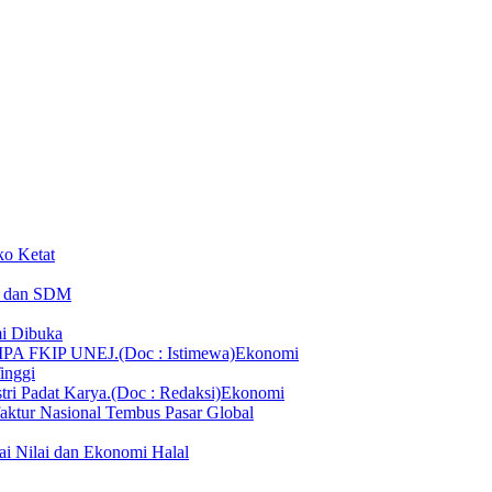
ko Ketat
T dan SDM
i Dibuka
Ekonomi
inggi
Ekonomi
aktur Nasional Tembus Pasar Global
ai Nilai dan Ekonomi Halal