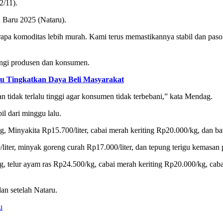
2/11).
 Baru 2025 (Nataru).
rapa komoditas lebih murah. Kami terus memastikannya stabil dan pa
ngi produsen dan konsumen.
 Tingkatkan Daya Beli Masyarakat
n tidak terlalu tinggi agar konsumen tidak terbebani,” kata Mendag.
l dari minggu lalu.
, Minyakita Rp15.700/liter, cabai merah keriting Rp20.000/kg, dan 
iter, minyak goreng curah Rp17.000/liter, dan tepung terigu kemasa
g, telur ayam ras Rp24.500/kg, cabai merah keriting Rp20.000/kg, c
dan setelah Nataru.
u