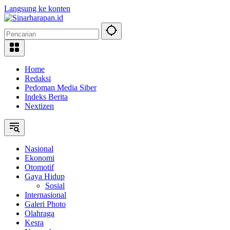
Langsung ke konten
Home
Redaksi
Pedoman Media Siber
Indeks Berita
Nextizen
Nasional
Ekonomi
Otomotif
Gaya Hidup
Sosial
Internasional
Galeri Photo
Olahraga
Kesra