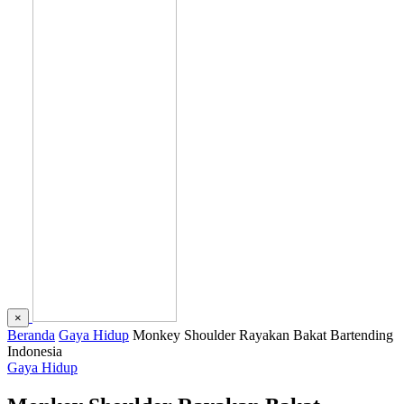
×
Beranda
Gaya Hidup
Monkey Shoulder Rayakan Bakat Bartending
Indonesia
Gaya Hidup