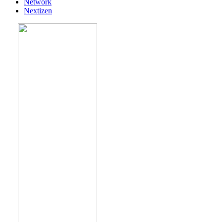
Network
Nextizen