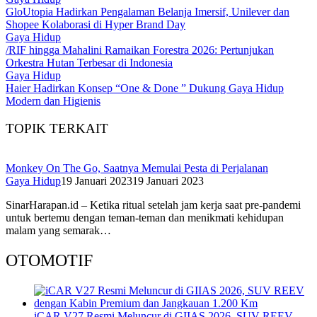
GloUtopia Hadirkan Pengalaman Belanja Imersif, Unilever dan
Shopee Kolaborasi di Hyper Brand Day
Gaya Hidup
/RIF hingga Mahalini Ramaikan Forestra 2026: Pertunjukan
Orkestra Hutan Terbesar di Indonesia
Gaya Hidup
Haier Hadirkan Konsep “One & Done ” Dukung Gaya Hidup
Modern dan Higienis
TOPIK TERKAIT
Monkey On The Go, Saatnya Memulai Pesta di Perjalanan
Gaya Hidup
19 Januari 2023
19 Januari 2023
SinarHarapan.id – Ketika ritual setelah jam kerja saat pre-pandemi
untuk bertemu dengan teman-teman dan menikmati kehidupan
malam yang semarak…
OTOMOTIF
iCAR V27 Resmi Meluncur di GIIAS 2026, SUV REEV