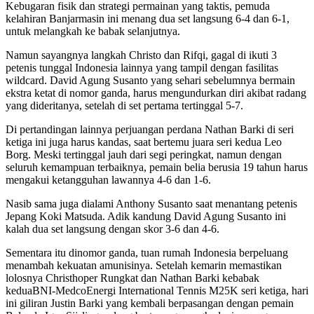
Kebugaran fisik dan strategi permainan yang taktis, pemuda
kelahiran Banjarmasin ini menang dua set langsung 6-4 dan 6-1,
untuk melangkah ke babak selanjutnya.
Namun sayangnya langkah Christo dan Rifqi, gagal di ikuti 3
petenis tunggal Indonesia lainnya yang tampil dengan fasilitas
wildcard. David Agung Susanto yang sehari sebelumnya bermain
ekstra ketat di nomor ganda, harus mengundurkan diri akibat radang
yang dideritanya, setelah di set pertama tertinggal 5-7.
Di pertandingan lainnya perjuangan perdana Nathan Barki di seri
ketiga ini juga harus kandas, saat bertemu juara seri kedua Leo
Borg. Meski tertinggal jauh dari segi peringkat, namun dengan
seluruh kemampuan terbaiknya, pemain belia berusia 19 tahun harus
mengakui ketangguhan lawannya 4-6 dan 1-6.
Nasib sama juga dialami Anthony Susanto saat menantang petenis
Jepang Koki Matsuda. Adik kandung David Agung Susanto ini
kalah dua set langsung dengan skor 3-6 dan 4-6.
Sementara itu dinomor ganda, tuan rumah Indonesia berpeluang
menambah kekuatan amunisinya. Setelah kemarin memastikan
lolosnya Christhoper Rungkat dan Nathan Barki kebabak
keduaBNI-MedcoEnergi International Tennis M25K seri ketiga, hari
ini giliran Justin Barki yang kembali berpasangan dengan pemain