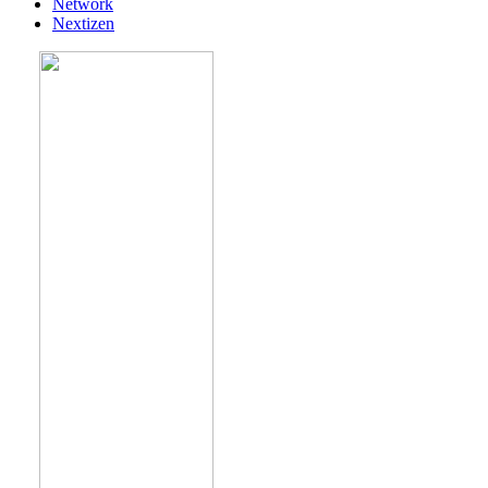
Network
Nextizen