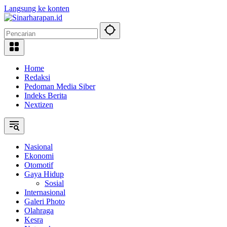
Langsung ke konten
Home
Redaksi
Pedoman Media Siber
Indeks Berita
Nextizen
Nasional
Ekonomi
Otomotif
Gaya Hidup
Sosial
Internasional
Galeri Photo
Olahraga
Kesra