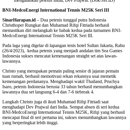
mengalahkan petenis India, Dev Prajwal. (Dok/SH.ID)
BNI-MedcoEnergi International Tennis M25K Seri III
SinarHarapan.id
– Dua petenis tunggal putra Indonesia
Christhoper Rungkat dan Muhamad Rifqi Fitriada berhasil
memastikan diri melangkah ke babak kedua pada turnamen BNI-
MedcoEnergi International Tennis M25K Seri III.
Pada laga yang digelar di lapangan tenis hotel Sultan Jakarta, Rabu
(26/4/2023), kedua petenis yang menjadi andalan tim Sea Games
Indonesia sukses mencatat kemenangan straight set atas lawan-
lawannya.
Christo yang merupakan pemain paling senior di jajaran pemain
tuan rumah, berhasil memotivasi rekan rekannya usai memetik
kemenangan perdananya. Menghadapi wakil Thailand, Pruchya
Isaro, petenis Indonesia berusia 33 tahun berhasil menumbangkan
lawannya dua set langsung 6-4 dan 7-6 tiebreak 4.
Langkah Christo juga di ikuti Muhamad Rifqi Fitriadi saat
menghadapi Dev Prajwal dari India. Sempat absen di seri kedua
BNI-MedcoEnergi International Tennis M25K, Rifqi yang berhasil
mencapai final di seri pertama ini, sukses menumbangkan lawannya
yang berperingkat lebih tinggi.