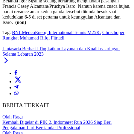
Belanda Igor Sijsling sedang bertarung menghadapi pasangan
Francis Casey Alcantara/Pruchya Isaro. Namun karena cuaca hujan,
partai revance antar kedua ganda tersebut ditunda besok saat
kedudukan 6-5 di set pertama untuk keunggulan Alcantara dan
Isaro.
(non)
Tag:
BNI-MedcoEnergi International Tennis M25K.
Christhoper
Rungkat
Muhamad Rifqi Fitriadi
Lintasarta Berhasil Tingkatkan Layanan dan Kualitas Jaringan
Selama Lebaran 2023
BERITA TERKAIT
Olah Raga
Kembali Digelar di PIK 2, Indomaret Run 2026 Siap Beri
Pengalaman Lari Berstandar Professional
Olah Raga