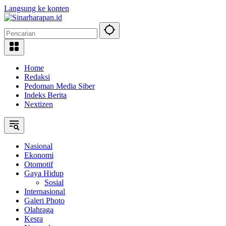
Langsung ke konten
Home
Redaksi
Pedoman Media Siber
Indeks Berita
Nextizen
Nasional
Ekonomi
Otomotif
Gaya Hidup
Sosial
Internasional
Galeri Photo
Olahraga
Kesra