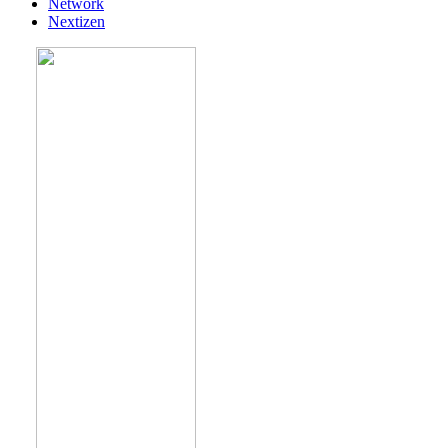
Network
Nextizen