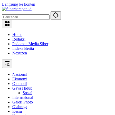
Langsung ke konten
Home
Redaksi
Pedoman Media Siber
Indeks Berita
Nextizen
Nasional
Ekonomi
Otomotif
Gaya Hidup
Sosial
Internasional
Galeri Photo
Olahraga
Kesra