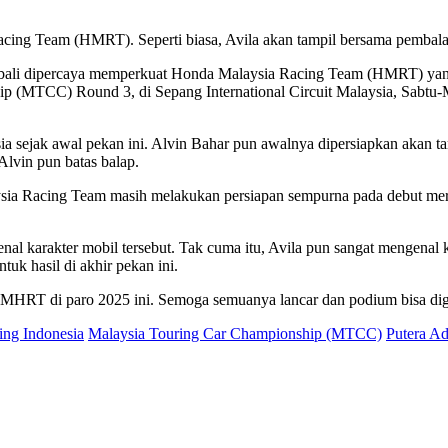
cing Team (HMRT). Seperti biasa, Avila akan tampil bersama pembal
 kembali dipercaya memperkuat Honda Malaysia Racing Team (HMRT) y
ip (MTCC) Round 3, di Sepang International Circuit Malaysia, Sabtu
ia sejak awal pekan ini. Alvin Bahar pun awalnya dipersiapkan akan 
lvin pun batas balap.
aysia Racing Team masih melakukan persiapan sempurna pada debut m
l karakter mobil tersebut. Tak cuma itu, Avila pun sangat mengenal ka
tuk hasil di akhir pekan ini.
ma MHRT di paro 2025 ini. Semoga semuanya lancar dan podium bisa dig
ng Indonesia
Malaysia Touring Car Championship (MTCC)
Putera A