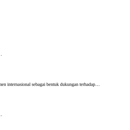
n…
men internasional sebagai bentuk dukungan terhadap…
g…