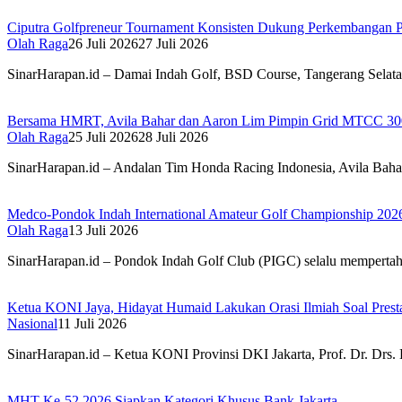
Ciputra Golfpreneur Tournament Konsisten Dukung Perkembangan Pr
Olah Raga
26 Juli 2026
27 Juli 2026
SinarHarapan.id – Damai Indah Golf, BSD Course, Tangerang Selata
Bersama HMRT, Avila Bahar dan Aaron Lim Pimpin Grid MTCC 
Olah Raga
25 Juli 2026
28 Juli 2026
SinarHarapan.id – Andalan Tim Honda Racing Indonesia, Avila Baha
Medco-Pondok Indah International Amateur Golf Championship 20
Olah Raga
13 Juli 2026
SinarHarapan.id – Pondok Indah Golf Club (PIGC) selalu mempertah
Ketua KONI Jaya, Hidayat Humaid Lakukan Orasi Ilmiah Soal Presta
Nasional
11 Juli 2026
SinarHarapan.id – Ketua KONI Provinsi DKI Jakarta, Prof. Dr. Dr
MHT Ke-52 2026 Siapkan Kategori Khusus Bank Jakarta