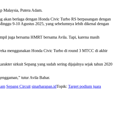
ap Malaysia, Putera Adam.
ang akan berlaga dengan Honda Civic Turbo RS berpasangan dengan
-Minggu 9-10 Agustus 2025, yang sebelumnya lebih dikenal dengan
tampil juga bersama HMRT bersama Avila. Tapi, karena masih
ereka menggunakan Honda Civic Turbo di round 3 MTCC di akhir
rakter sirkuit Sepang yang sudah sering dijajalnya sejak tahun 2020
enggaman,” tutur Avila Bahar.
dam
Sepang Circuit
sinarharapan.id
Topik:
Target podium juara