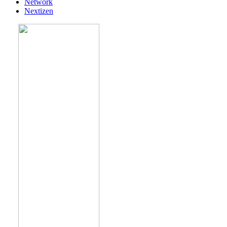
Network
Nextizen