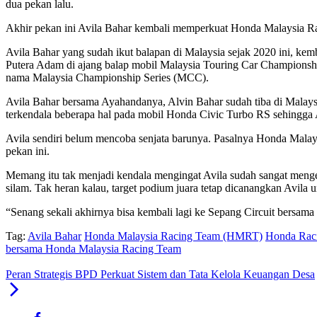
dua pekan lalu.
Akhir pekan ini Avila Bahar kembali memperkuat Honda Malaysia Ra
Avila Bahar yang sudah ikut balapan di Malaysia sejak 2020 ini,
Putera Adam di ajang balap mobil Malaysia Touring Car Championsh
nama Malaysia Championship Series (MCC).
Avila Bahar bersama Ayahandanya, Alvin Bahar sudah tiba di Malays
terkendala beberapa hal pada mobil Honda Civic Turbo RS sehingga A
Avila sendiri belum mencoba senjata barunya. Pasalnya Honda Mal
pekan ini.
Memang itu tak menjadi kendala mengingat Avila sudah sangat mengena
silam. Tak heran kalau, target podium juara tetap dicanangkan Avila un
“Senang sekali akhirnya bisa kembali lagi ke Sepang Circuit bersa
Tag:
Avila Bahar
Honda Malaysia Racing Team (HMRT)
Honda Raci
bersama Honda Malaysia Racing Team
Peran Strategis BPD Perkuat Sistem dan Tata Kelola Keuangan Desa