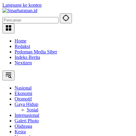
Langsung ke konten
Home
Redaksi
Pedoman Media Siber
Indeks Berita
Nextizen
Nasional
Ekonomi
Otomotif
Gaya Hidup
Sosial
Internasional
Galeri Photo
Olahraga
Kesra