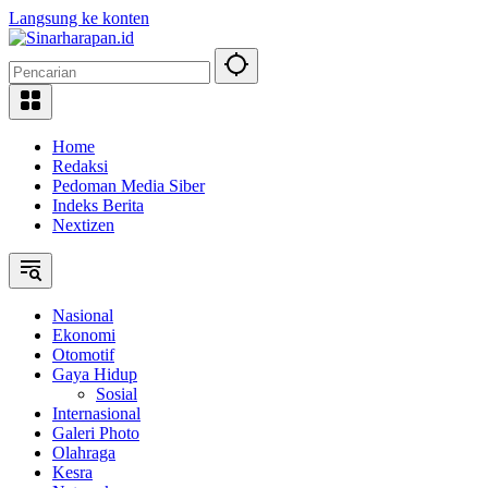
Langsung ke konten
Home
Redaksi
Pedoman Media Siber
Indeks Berita
Nextizen
Nasional
Ekonomi
Otomotif
Gaya Hidup
Sosial
Internasional
Galeri Photo
Olahraga
Kesra