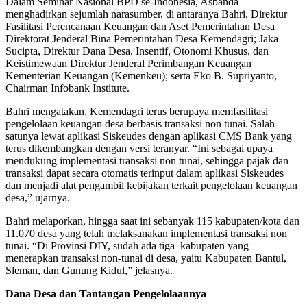
Dalam Seminar Nasional BPD se-Indonesia, Asbanda
menghadirkan sejumlah narasumber, di antaranya Bahri, Direktur
Fasilitasi Perencanaan Keuangan dan Aset Pemerintahan Desa
Direktorat Jenderal Bina Pemerintahan Desa Kemendagri; Jaka
Sucipta, Direktur Dana Desa, Insentif, Otonomi Khusus, dan
Keistimewaan Direktur Jenderal Perimbangan Keuangan
Kementerian Keuangan (Kemenkeu); serta Eko B. Supriyanto,
Chairman Infobank Institute.
Bahri mengatakan, Kemendagri terus berupaya memfasilitasi
pengelolaan keuangan desa berbasis transaksi non tunai. Salah
satunya lewat aplikasi Siskeudes dengan aplikasi CMS Bank yang
terus dikembangkan dengan versi teranyar. “Ini sebagai upaya
mendukung implementasi transaksi non tunai, sehingga pajak dan
transaksi dapat secara otomatis terinput dalam aplikasi Siskeudes
dan menjadi alat pengambil kebijakan terkait pengelolaan keuangan
desa,” ujarnya.
Bahri melaporkan, hingga saat ini sebanyak 115 kabupaten/kota dan
11.070 desa yang telah melaksanakan implementasi transaksi non
tunai. “Di Provinsi DIY, sudah ada tiga kabupaten yang
menerapkan transaksi non-tunai di desa, yaitu Kabupaten Bantul,
Sleman, dan Gunung Kidul,” jelasnya.
Dana Desa dan Tantangan Pengelolaannya