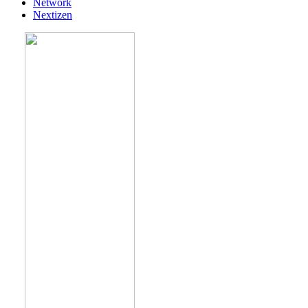
Network
Nextizen