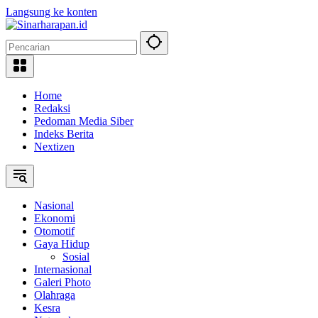
Langsung ke konten
Home
Redaksi
Pedoman Media Siber
Indeks Berita
Nextizen
Nasional
Ekonomi
Otomotif
Gaya Hidup
Sosial
Internasional
Galeri Photo
Olahraga
Kesra