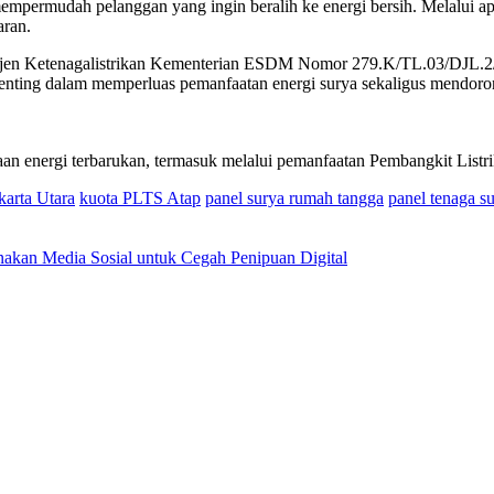
mempermudah pelanggan yang ingin beralih ke energi bersih. Melalui 
aran.
 Dirjen Ketenagalistrikan Kementerian ESDM Nomor 279.K/TL.03/DJL
enting dalam memperluas pemanfaatan energi surya sekaligus mendorong
an energi terbarukan, termasuk melalui pemanfaatan Pembangkit Listr
karta Utara
kuota PLTS Atap
panel surya rumah tangga
panel tenaga s
akan Media Sosial untuk Cegah Penipuan Digital