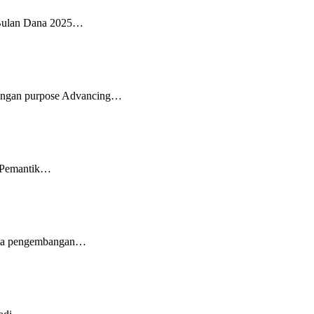
am Bulan Dana 2025…
dengan purpose Advancing…
 “Pemantik…
pada pengembangan…