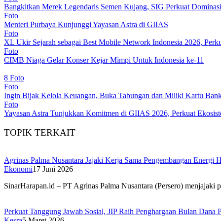
Bangkitkan Merek Legendaris Semen Kujang, SIG Perkuat Dominasi
Foto
Menteri Purbaya Kunjunggi Yayasan Astra di GIIAS
Foto
XL Ukir Sejarah sebagai Best Mobile Network Indonesia 2026, Pe
Foto
CIMB Niaga Gelar Konser Kejar Mimpi Untuk Indonesia ke-11
8 Foto
Foto
Ingin Bijak Kelola Keuangan, Buka Tabungan dan Miliki Kartu Bank
Foto
Yayasan Astra Tunjukkan Komitmen di GIIAS 2026, Perkuat Eko
TOPIK TERKAIT
Agrinas Palma Nusantara Jajaki Kerja Sama Pengembangan Energi 
Ekonomi
17 Juni 2026
SinarHarapan.id – PT Agrinas Palma Nusantara (Persero) menjajaki
Perkuat Tanggung Jawab Sosial, JIP Raih Penghargaan Bulan Dana P
Kesra
5 Maret 2026