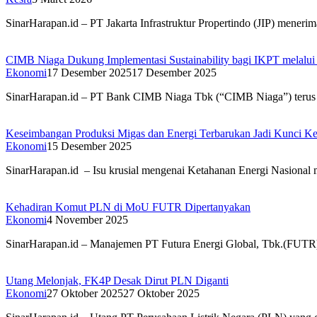
SinarHarapan.id – PT Jakarta Infrastruktur Propertindo (JIP) mener
CIMB Niaga Dukung Implementasi Sustainability bagi IKPT melalui F
Ekonomi
17 Desember 2025
17 Desember 2025
SinarHarapan.id – PT Bank CIMB Niaga Tbk (“CIMB Niaga”) terus 
Keseimbangan Produksi Migas dan Energi Terbarukan Jadi Kunci K
Ekonomi
15 Desember 2025
SinarHarapan.id – Isu krusial mengenai Ketahanan Energi Nasional 
Kehadiran Komut PLN di MoU FUTR Dipertanyakan
Ekonomi
4 November 2025
SinarHarapan.id – Manajemen PT Futura Energi Global, Tbk.(FUTR)
Utang Melonjak, FK4P Desak Dirut PLN Diganti
Ekonomi
27 Oktober 2025
27 Oktober 2025