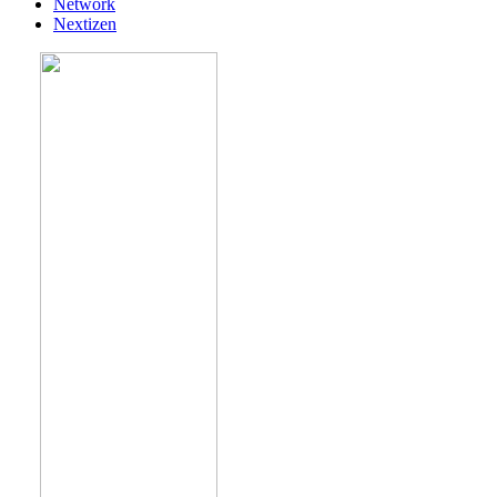
Network
Nextizen