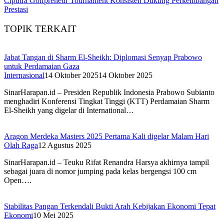
Ciputra Golfpreneur Tournament Konsisten Dukung Perkembangan
Prestasi
TOPIK TERKAIT
Jabat Tangan di Sharm El-Sheikh: Diplomasi Senyap Prabowo
untuk Perdamaian Gaza
Internasional
14 Oktober 2025
14 Oktober 2025
SinarHarapan.id – Presiden Republik Indonesia Prabowo Subianto
menghadiri Konferensi Tingkat Tinggi (KTT) Perdamaian Sharm
El-Sheikh yang digelar di International…
Aragon Merdeka Masters 2025 Pertama Kali digelar Malam Hari
Olah Raga
12 Agustus 2025
SinarHarapan.id – Teuku Rifat Renandra Harsya akhirnya tampil
sebagai juara di nomor jumping pada kelas bergengsi 100 cm
Open….
Stabilitas Pangan Terkendali Bukti Arah Kebijakan Ekonomi Tepat
Ekonomi
10 Mei 2025