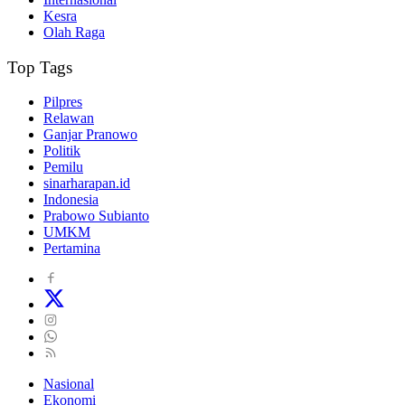
Kesra
Olah Raga
Top Tags
Pilpres
Relawan
Ganjar Pranowo
Politik
Pemilu
sinarharapan.id
Indonesia
Prabowo Subianto
UMKM
Pertamina
Nasional
Ekonomi