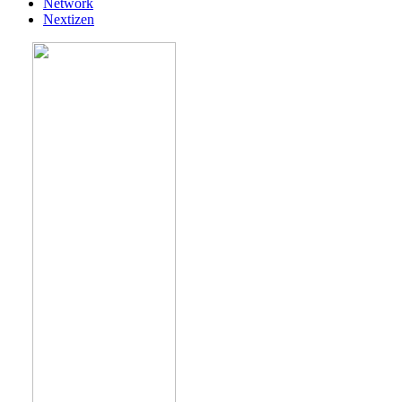
Network
Nextizen