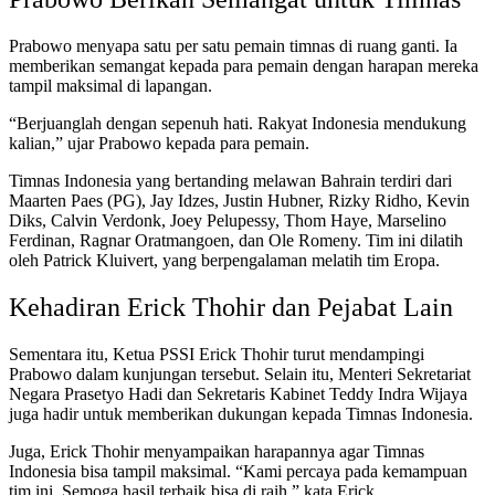
Prabowo menyapa satu per satu pemain timnas di ruang ganti. Ia
memberikan semangat kepada para pemain dengan harapan mereka
tampil maksimal di lapangan.
“Berjuanglah dengan sepenuh hati. Rakyat Indonesia mendukung
kalian,” ujar Prabowo kepada para pemain.
Timnas Indonesia yang bertanding melawan Bahrain terdiri dari
Maarten Paes (PG), Jay Idzes, Justin Hubner, Rizky Ridho, Kevin
Diks, Calvin Verdonk, Joey Pelupessy, Thom Haye, Marselino
Ferdinan, Ragnar Oratmangoen, dan Ole Romeny. Tim ini dilatih
oleh Patrick Kluivert, yang berpengalaman melatih tim Eropa.
Kehadiran Erick Thohir dan Pejabat Lain
Sementara itu, Ketua PSSI Erick Thohir turut mendampingi
Prabowo dalam kunjungan tersebut. Selain itu, Menteri Sekretariat
Negara Prasetyo Hadi dan Sekretaris Kabinet Teddy Indra Wijaya
juga hadir untuk memberikan dukungan kepada Timnas Indonesia.
Juga, Erick Thohir menyampaikan harapannya agar Timnas
Indonesia bisa tampil maksimal. “Kami percaya pada kemampuan
tim ini. Semoga hasil terbaik bisa di raih,” kata Erick.