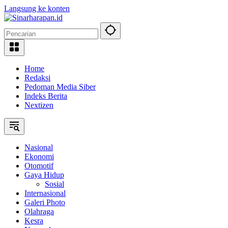
Langsung ke konten
Home
Redaksi
Pedoman Media Siber
Indeks Berita
Nextizen
Nasional
Ekonomi
Otomotif
Gaya Hidup
Sosial
Internasional
Galeri Photo
Olahraga
Kesra