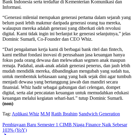
Bank Indonesia serta terdaftar di Kementerian Komunikasi dan
Informasi.
“Generasi milenial merupakan generasi pertama dalam sejarah yang
belum pasti lebih makmur daripada generasi orang tua mereka,
walaupun mereka adalah generasi yang diberkati oleh revolusi
digital. Kami tidak ingin ini berlanjut ke generasi selanjutnya,” jelas
Dominic Sumarli, Co-Founder dan CEO Whiz.
“Dari pengalaman kerja kami di berbagai bank ritel dan fintech,
kami melihat fondasi inovasi di perusahaan jasa keuangan hanya
fokus pada orang dewasa dan melewatkan segmen anak maupun
remaja. Padahal, anak-anak adalah generasi penerus, dan jauh lebih
mudah mendidik mereka, dibandingkan mengubah yang sudah tua,
untuk membentuk kebiasaan uang yang baik sejak dini agar tumbuh
menjadi dewasa yang bertanggung jawab dan mandiri secara
finansial. Whiz hadir sebagai gabungan dari celengan, dompet
digital, serta alat pencatatan keuangan untuk memudahkan edukasi
keuangan melalui kegiatan sehari-hari.” tutup Dominic Sumarli.
(non)
Tag:
Aplikasi Whiz
M.M
Ratih Ibrahim
Sandwich Generation
Pembiayaan Baru Semester 1 CIMB Niaga Finance Naik Sebesar
103% (YoY)