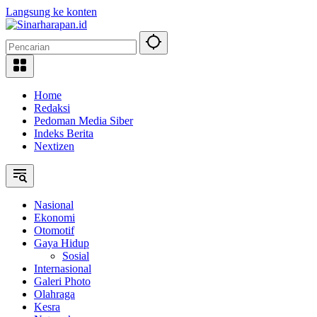
Langsung ke konten
Home
Redaksi
Pedoman Media Siber
Indeks Berita
Nextizen
Nasional
Ekonomi
Otomotif
Gaya Hidup
Sosial
Internasional
Galeri Photo
Olahraga
Kesra