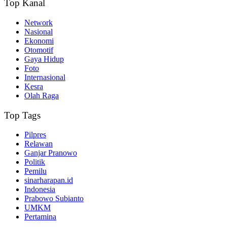
Top Kanal
Network
Nasional
Ekonomi
Otomotif
Gaya Hidup
Foto
Internasional
Kesra
Olah Raga
Top Tags
Pilpres
Relawan
Ganjar Pranowo
Politik
Pemilu
sinarharapan.id
Indonesia
Prabowo Subianto
UMKM
Pertamina