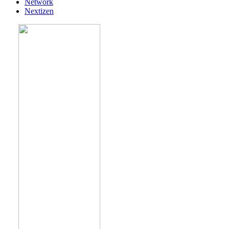
Network
Nextizen