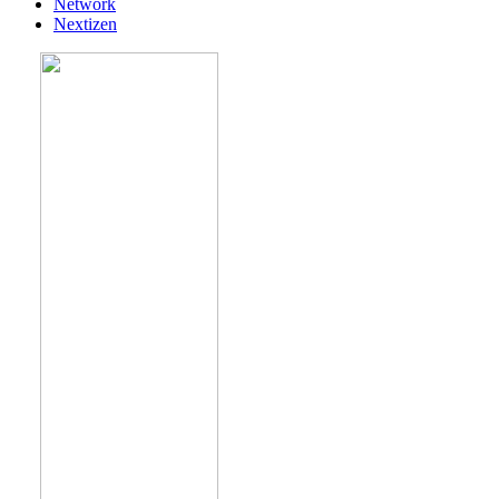
Network
Nextizen