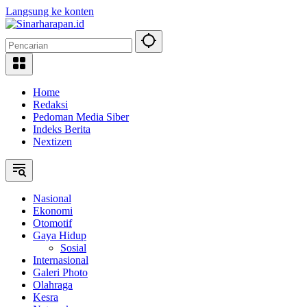
Langsung ke konten
Home
Redaksi
Pedoman Media Siber
Indeks Berita
Nextizen
Nasional
Ekonomi
Otomotif
Gaya Hidup
Sosial
Internasional
Galeri Photo
Olahraga
Kesra