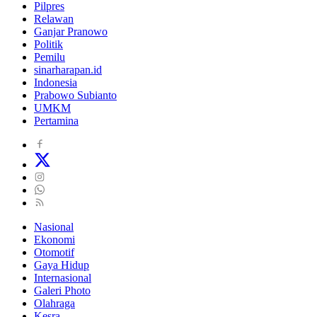
Pilpres
Relawan
Ganjar Pranowo
Politik
Pemilu
sinarharapan.id
Indonesia
Prabowo Subianto
UMKM
Pertamina
Nasional
Ekonomi
Otomotif
Gaya Hidup
Internasional
Galeri Photo
Olahraga
Kesra