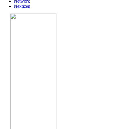
Network
Nextizen