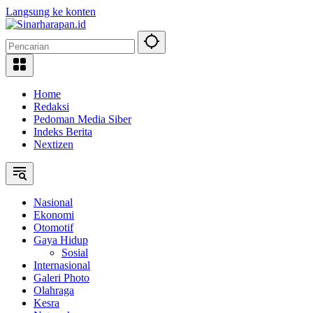
Langsung ke konten
Home
Redaksi
Pedoman Media Siber
Indeks Berita
Nextizen
Nasional
Ekonomi
Otomotif
Gaya Hidup
Sosial
Internasional
Galeri Photo
Olahraga
Kesra