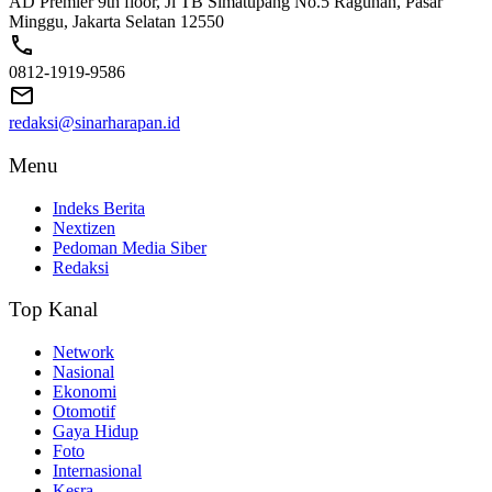
AD Premier 9th floor, Jl TB Simatupang No.5 Ragunan, Pasar
Minggu, Jakarta Selatan 12550
0812-1919-9586
redaksi@sinarharapan.id
Menu
Indeks Berita
Nextizen
Pedoman Media Siber
Redaksi
Top Kanal
Network
Nasional
Ekonomi
Otomotif
Gaya Hidup
Foto
Internasional
Kesra