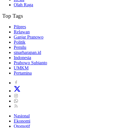
Olah Raga
Top Tags
Pilpres
Relawan
Ganjar Pranowo
Politik
Pemilu
sinarharapan.id
Indonesia
Prabowo Subianto
UMKM
Pertamina
Nasional
Ekonomi
Otomotif