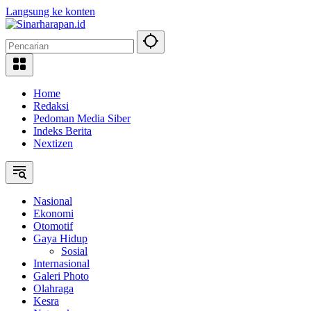
Langsung ke konten
Home
Redaksi
Pedoman Media Siber
Indeks Berita
Nextizen
Nasional
Ekonomi
Otomotif
Gaya Hidup
Sosial
Internasional
Galeri Photo
Olahraga
Kesra