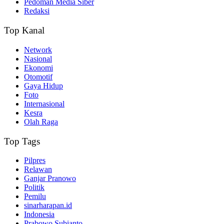
Pedoman Media Siber
Redaksi
Top Kanal
Network
Nasional
Ekonomi
Otomotif
Gaya Hidup
Foto
Internasional
Kesra
Olah Raga
Top Tags
Pilpres
Relawan
Ganjar Pranowo
Politik
Pemilu
sinarharapan.id
Indonesia
Prabowo Subianto