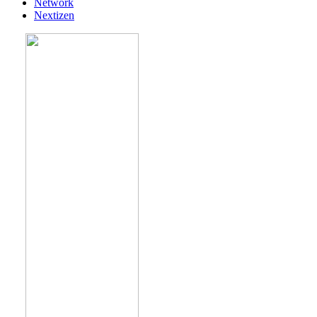
Network
Nextizen