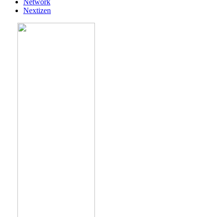
Network
Nextizen