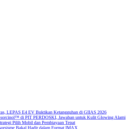
gecas, LEPAS E4 EV Buktikan Ketangguhan di GIIAS 2026
sorcinol™ di PIT PERDOSKI, Jawaban untuk Kulit Glowing Alami
ategi Pilih Mobil dan Pembiayaan Tepat
ksorsisme Bakal Hadir dalam Format IMAX