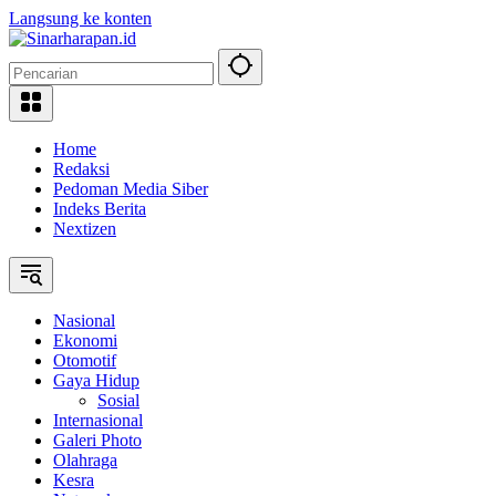
Langsung ke konten
Home
Redaksi
Pedoman Media Siber
Indeks Berita
Nextizen
Nasional
Ekonomi
Otomotif
Gaya Hidup
Sosial
Internasional
Galeri Photo
Olahraga
Kesra