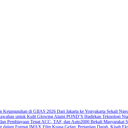
Dari Jakarta ke Yogyakarta Sekali N
POND’S Hadirkan Teknologi Nia
ACC, TAF, dan Auto2000 Bekali Masyarakat Str
Film Kuasa Gelap: Perjanjian Darah, Kisah E