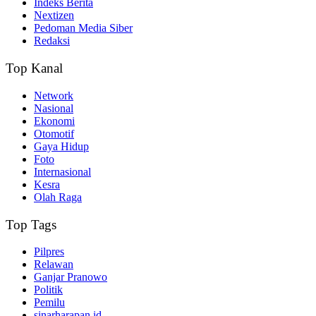
Indeks Berita
Nextizen
Pedoman Media Siber
Redaksi
Top Kanal
Network
Nasional
Ekonomi
Otomotif
Gaya Hidup
Foto
Internasional
Kesra
Olah Raga
Top Tags
Pilpres
Relawan
Ganjar Pranowo
Politik
Pemilu
sinarharapan.id