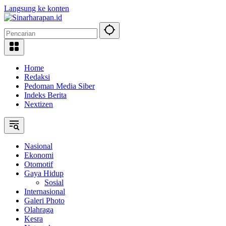
Langsung ke konten
Home
Redaksi
Pedoman Media Siber
Indeks Berita
Nextizen
Nasional
Ekonomi
Otomotif
Gaya Hidup
Sosial
Internasional
Galeri Photo
Olahraga
Kesra