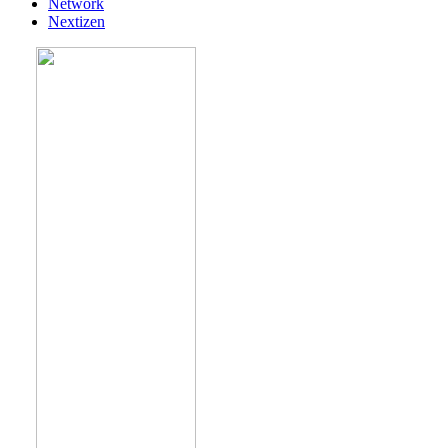
Network
Nextizen