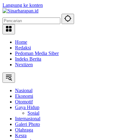
Langsung ke konten
Home
Redaksi
Pedoman Media Siber
Indeks Berita
Nextizen
Nasional
Ekonomi
Otomotif
Gaya Hidup
Sosial
Internasional
Galeri Photo
Olahraga
Kesra