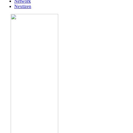
Network
Nextizen