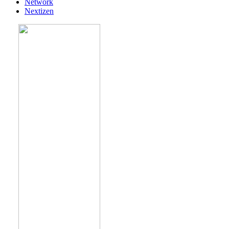
Network
Nextizen