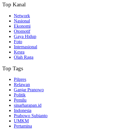
Top Kanal
Network
Nasional
Ekonomi
Otomotif
Gaya Hidup
Foto
Internasional
Kesra
Olah Raga
Top Tags
Pilpres
Relawan
Ganjar Pranowo
Politik
Pemilu
sinarharapan.id
Indonesia
Prabowo Subianto
UMKM
Pertamina