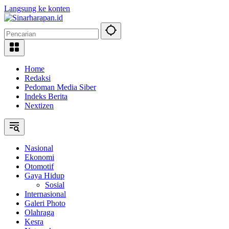
Langsung ke konten
Home
Redaksi
Pedoman Media Siber
Indeks Berita
Nextizen
Nasional
Ekonomi
Otomotif
Gaya Hidup
Sosial
Internasional
Galeri Photo
Olahraga
Kesra