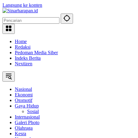
Langsung ke konten
Home
Redaksi
Pedoman Media Siber
Indeks Berita
Nextizen
Nasional
Ekonomi
Otomotif
Gaya Hidup
Sosial
Internasional
Galeri Photo
Olahraga
Kesra