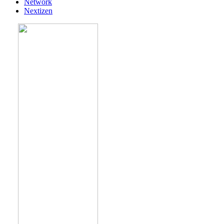
Network
Nextizen