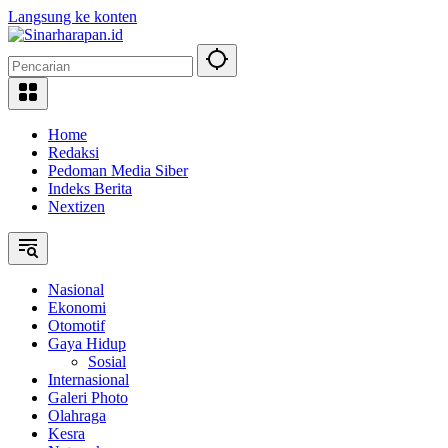
Langsung ke konten
Home
Redaksi
Pedoman Media Siber
Indeks Berita
Nextizen
Nasional
Ekonomi
Otomotif
Gaya Hidup
Sosial
Internasional
Galeri Photo
Olahraga
Kesra