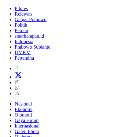
Pilpres
Relawan
Ganjar Pranowo
Politik
Pemilu
sinarharapan.id
Indonesia
Prabowo Subianto
UMKM
Pertamina
Nasional
Ekonomi
Otomotif
Gaya Hidup
Internasional
Galeri Photo
Olahraga