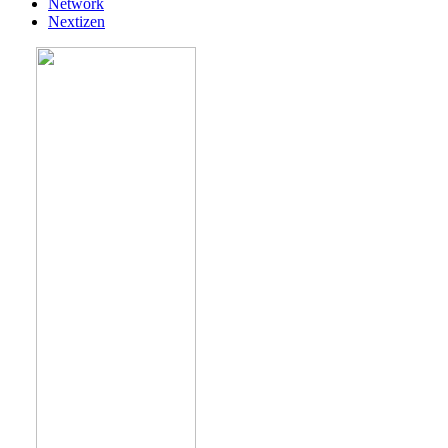
Network
Nextizen