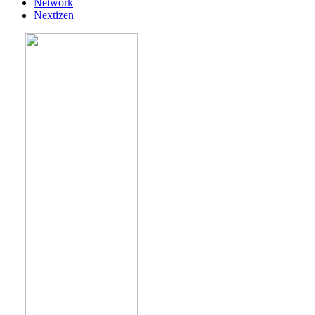
Network
Nextizen