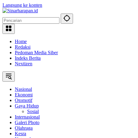
Langsung ke konten
Home
Redaksi
Pedoman Media Siber
Indeks Berita
Nextizen
Nasional
Ekonomi
Otomotif
Gaya Hidup
Sosial
Internasional
Galeri Photo
Olahraga
Kesra