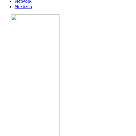
Network
Nextizen