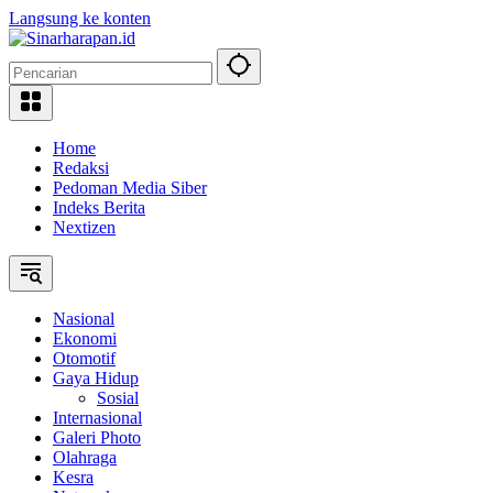
Langsung ke konten
Home
Redaksi
Pedoman Media Siber
Indeks Berita
Nextizen
Nasional
Ekonomi
Otomotif
Gaya Hidup
Sosial
Internasional
Galeri Photo
Olahraga
Kesra