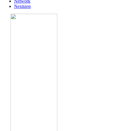
Network
Nextizen