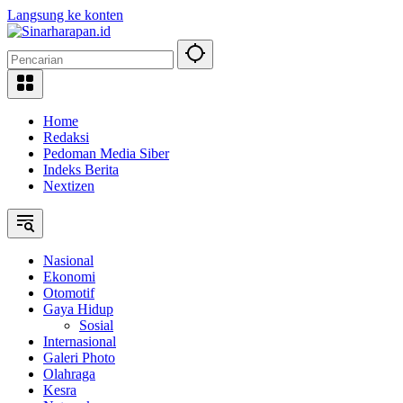
Langsung ke konten
Home
Redaksi
Pedoman Media Siber
Indeks Berita
Nextizen
Nasional
Ekonomi
Otomotif
Gaya Hidup
Sosial
Internasional
Galeri Photo
Olahraga
Kesra